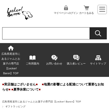
マイページへログイン
カートをみる
広島県尾道市に
あるジャムとお
菓子の専門店
ご利用案内
お問い合わせ
購入者レビュー
サイトマップ
【Lecker!
Baron】TOP
■
実店舗はございません
■
■
地震の影響による配達について重要なお知
らせ
■
■
夏季休業について
■
広島県尾道市にあるジャムとお菓子の専門店【Lecker! Baron】TOP
ギフトラッピング