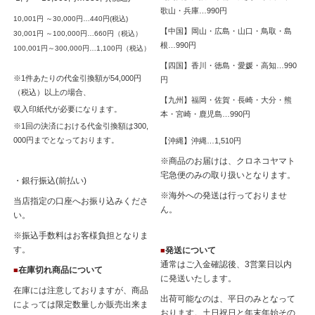
歌山・兵庫…990円
10,001円 ～30,000円…440円(税込)
【中国】岡山・広島・山口・鳥取・島
30,001円 ～100,000円…660円（税込）
根…990円
100,001円～300,000円…1,100円（税込）
【四国】香川・徳島・愛媛・高知…990
※1件あたりの代金引換額が54,000円
円
（税込）以上の場合、
【九州】福岡・佐賀・長崎・大分・熊
収入印紙代が必要になります。
本・宮崎・鹿児島…990円
※1回の決済における代金引換額は300,
000円までとなっております。
【沖縄】沖縄…1,510円
※商品のお届けは、クロネコヤマト
宅急便のみの取り扱いとなります。
・銀行振込(前払い)
※海外への発送は行っておりませ
当店指定の口座へお振り込みくださ
ん。
い。
※振込手数料はお客様負担となりま
す。
発送について
■
通常はご入金確認後、3営業日以内
在庫切れ商品について
■
に発送いたします。
在庫には注意しておりますが、商品
出荷可能なのは、平日のみとなって
によっては限定数量しか販売出来ま
おります。土日祝日と年末年始その