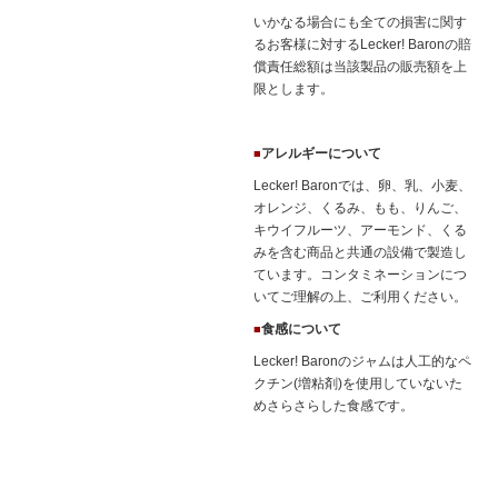
いかなる場合にも全ての損害に関す
るお客様に対するLecker! Baronの賠
償責任総額は当該製品の販売額を上
限とします。
アレルギーについて
■
Lecker! Baronでは、卵、乳、小麦、
オレンジ、くるみ、もも、りんご、
キウイフルーツ、アーモンド、くる
みを含む商品と共通の設備で製造し
ています。コンタミネーションにつ
いてご理解の上、ご利用ください。
食感について
■
Lecker! Baronのジャムは人工的なペ
クチン(増粘剤)を使用していないた
めさらさらした食感です。