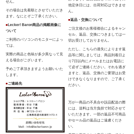
せん。
他定休日には、出荷対応はできませ
その場合は先着順とさせていただき
ん。
ます。なにとぞご了承ください。
返品・交換について
■
Lecker! Baron商品の掲載画像に
■
ご注文後のお客様都合によるキャン
ついて
セル、返品、交換につきましては一
ご利用のパソコンのモニターによっ
切お受けしておりません。
ては、
ただし、こちらの過失によります返
実際の商品と色味が多少異なって見
品等に関しましては、商品到着日よ
える場合がございます。
り7日以内にメールまたはお電話に
て必ずご連絡ください。それを過ぎ
予めご了承頂きますようお願いいた
ますと、返品、交換のご要望はお受
します。
けできなくなりますので、ご了承く
ご連絡先
■
ださい。
万が一商品の不具合や誤品配送の際
には、送料は当方負担で対応させて
いただきます。一部の返品不可商品
やセール品の返品はご遠慮くださ
い。