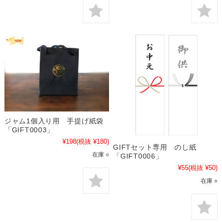
ジャム1個入り用 手提げ紙袋
「GIFT0003」
¥198
(税抜 ¥180)
GIFTセット専用 のし紙
在庫 ○
「GIFT0006」
¥55
(税抜 ¥50)
在庫 ○