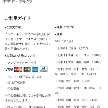
7件中1件～7件を表示
ご利用ガイド
ご注文方法
送料について
■
■
インターネットにて 24 時間受け付
送料
■
けております。ご注文やご質問メー
60サイズの場合
ルの対応は土日祝日その他定休日を
【北海道】北海道…2,120円
除く平日のみです。
【北東北】青森・秋田・岩手…1,510円
お支払い方法について
■
【南東北】宮城・山形・福島…1,510円
・クレジットカード決済
【関東】茨城・栃木・群馬・埼玉・千
葉・神奈川・東京・山梨…1,240円
・コンビニ(番号端末式)決済
【信越】長野・新潟…1,240円
・銀行ATM決済
【中部】静岡・愛知・三重・岐阜…1,1
・代金引換
10円
※代金引換に関しての手数料はお客
【北陸】富山・石川・福井…1,110円
様負担となります。
【関西】大阪・京都・滋賀・奈良・和
1円 ～ 10,000円…330円(税込)