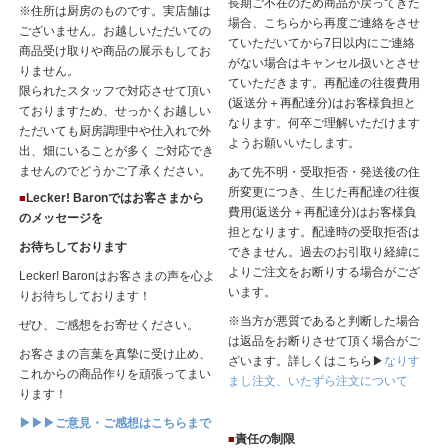
長期ご不在のため商品が戻ってきた
※住所は厨房のものです。実店舗は
場合、こちらから再度ご連絡をさせ
ございません。お越しいただいての
ていただいてから7日以内にご連絡
商品受け取りや商品の展示もしてお
がない場合はキャンセル扱いとさせ
りません。
ていただきます。再配達の往復費用
限られたスタッフで対応させて頂い
(返送分＋再配達分)はお客様負担と
ておりますため、せっかくお越しい
なります。何卒ご理解いただけます
ただいても厨房調理中や仕入れで外
ようお願いいたします。
出、畑にいることが多く ご対応でき
ませんのでどうかご了承ください。
あて先不明・受取拒否・発送後の住
所変更につき、生じた再配達の往復
Lecker! Baronではお客さまから
■
費用(返送分＋再配達分)はお客様負
のメッセージを
担となります。配達時の受取拒否は
お待ちしております
できません。過去のお引取り経緯に
よりご注文をお断りする場合がござ
Lecker! Baronはお客さまの声を心よ
います。
りお待ちしております！
※当方が悪質であると判断した場合
ぜひ、ご感想をお寄せください。
は返品をお断りさせて頂く場合がご
お客さまの言葉を真摯に受け止め、
ざいます。詳しくはこちら▶
なりす
これからの商品作りを頑張ってまい
まし注文、いたずら注文について
ります！
▶▶▶ご意見・ご感想はこちらまで
責任の制限
■