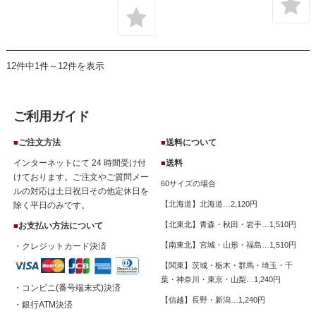
12件中1件～12件を表示
ご利用ガイド
ご注文方法
送料について
■
■
インターネットにて 24 時間受け付
送料
■
けております。ご注文やご質問メー
60サイズの場合
ルの対応は土日祝日その他定休日を
【北海道】北海道…2,120円
除く平日のみです。
【北東北】青森・秋田・岩手…1,510円
お支払い方法について
■
【南東北】宮城・山形・福島…1,510円
・クレジットカード決済
【関東】茨城・栃木・群馬・埼玉・千
葉・神奈川・東京・山梨…1,240円
・コンビニ(番号端末式)決済
【信越】長野・新潟…1,240円
・銀行ATM決済