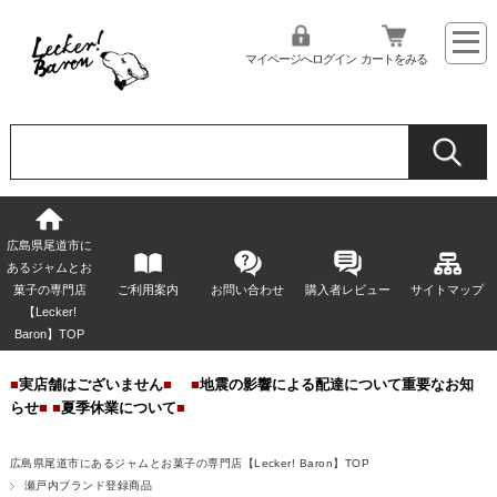
マイページへログイン
カートをみる
広島県尾道市に
あるジャムとお
菓子の専門店
ご利用案内
お問い合わせ
購入者レビュー
サイトマップ
【Lecker!
Baron】TOP
■
実店舗はございません
■
■
地震の影響による配達について重要なお知
らせ
■
■
夏季休業について
■
広島県尾道市にあるジャムとお菓子の専門店【Lecker! Baron】TOP
瀬戸内ブランド登録商品