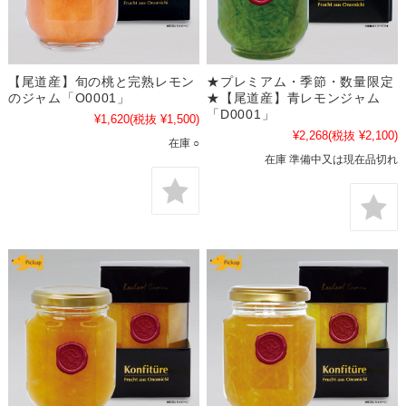
【尾道産】旬の桃と完熟レモン
★プレミアム・季節・数量限定
のジャム「O0001」
★【尾道産】青レモンジャム
「D0001」
¥1,620
(税抜 ¥1,500)
¥2,268
(税抜 ¥2,100)
在庫 ○
在庫 準備中又は現在品切れ