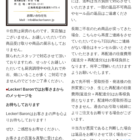
には、送料は当方負担で対応させて
いただきます。一部の返品不可商品
やセール品の返品はご遠慮くださ
い。
長期ご不在のため商品が戻ってきた
※住所は厨房のものです。実店舗は
場合、こちらから再度ご連絡をさせ
ございません。お越しいただいての
ていただいてから7日以内にご連絡
商品受け取りや商品の展示もしてお
がない場合はキャンセル扱いとさせ
りません。
ていただきます。再配達の往復費用
限られたスタッフで対応させて頂い
(返送分＋再配達分)はお客様負担と
ておりますため、せっかくお越しい
なります。何卒ご理解いただけます
ただいても厨房調理中や仕入れで外
ようお願いいたします。
出、畑にいることが多く ご対応でき
ませんのでどうかご了承ください。
あて先不明・受取拒否・発送後の住
所変更につき、生じた再配達の往復
Lecker! Baronではお客さまから
■
費用(返送分＋再配達分)はお客様負
のメッセージを
担となります。配達時の受取拒否は
お待ちしております
できません。過去のお引取り経緯に
よりご注文をお断りする場合がござ
Lecker! Baronはお客さまの声を心よ
います。
りお待ちしております！
※当方が悪質であると判断した場合
ぜひ、ご感想をお寄せください。
は返品をお断りさせて頂く場合がご
お客さまの言葉を真摯に受け止め、