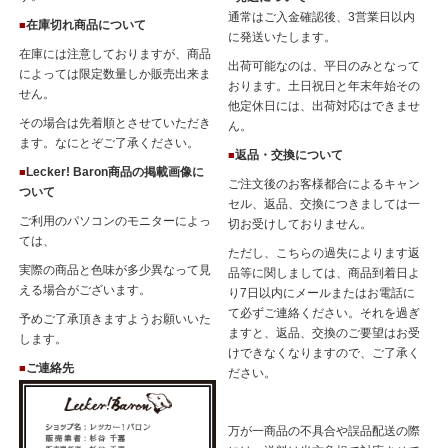
通常はご入金確認後、3営業日以内
在庫切れ商品について
■
に発送いたします。
在庫には注意しておりますが、商品
出荷可能なのは、平日のみとなって
によっては限定数量しか販売出来ま
おります。土日祝日と年末年始その
せん。
他定休日には、出荷対応はできませ
その場合は先着順とさせていただき
ん。
ます。なにとぞご了承ください。
返品・交換について
■
Lecker! Baron商品の掲載画像に
■
ご注文後のお客様都合によるキャン
ついて
セル、返品、交換につきましては一
ご利用のパソコンのモニターによっ
切お受けしておりません。
ては、
ただし、こちらの過失によります返
実際の商品と色味が多少異なって見
品等に関しましては、商品到着日よ
える場合がございます。
り7日以内にメールまたはお電話に
て必ずご連絡ください。それを過ぎ
予めご了承頂きますようお願いいた
ますと、返品、交換のご要望はお受
します。
けできなくなりますので、ご了承く
ご連絡先
■
ださい。
万が一商品の不具合や誤品配送の際