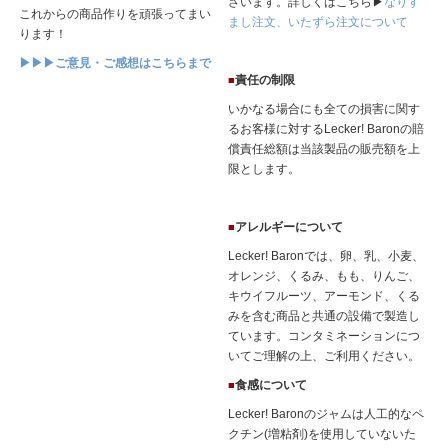
ざいます。詳しくはこちら▶
なりす
これからの商品作りを頑張ってまい
まし注文、いたずら注文について
ります！
▶▶▶ご意見・ご感想はこちらまで
責任の制限
■
いかなる場合にも全ての損害に関す
るお客様に対するLecker! Baronの賠
償責任総額は当該製品の販売額を上
限とします。
アレルギーについて
■
Lecker! Baronでは、卵、乳、小麦、
オレンジ、くるみ、もも、りんご、
キウイフルーツ、アーモンド、くる
みを含む商品と共通の設備で製造し
ています。コンタミネーションにつ
いてご理解の上、ご利用ください。
食感について
■
Lecker! Baronのジャムは人工的なペ
クチン(増粘剤)を使用していないた