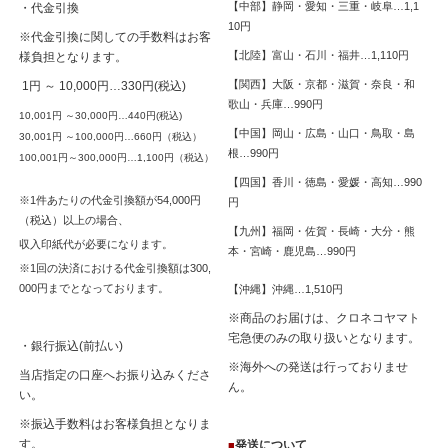
【中部】静岡・愛知・三重・岐阜…1,1
・代金引換
10円
※代金引換に関しての手数料はお客
【北陸】富山・石川・福井…1,110円
様負担となります。
【関西】大阪・京都・滋賀・奈良・和
1円 ～ 10,000円…330円(税込)
歌山・兵庫…990円
10,001円 ～30,000円…440円(税込)
【中国】岡山・広島・山口・鳥取・島
30,001円 ～100,000円…660円（税込）
根…990円
100,001円～300,000円…1,100円（税込）
【四国】香川・徳島・愛媛・高知…990
※1件あたりの代金引換額が54,000円
円
（税込）以上の場合、
【九州】福岡・佐賀・長崎・大分・熊
収入印紙代が必要になります。
本・宮崎・鹿児島…990円
※1回の決済における代金引換額は300,
000円までとなっております。
【沖縄】沖縄…1,510円
※商品のお届けは、クロネコヤマト
宅急便のみの取り扱いとなります。
・銀行振込(前払い)
※海外への発送は行っておりませ
当店指定の口座へお振り込みくださ
ん。
い。
※振込手数料はお客様負担となりま
す。
発送について
■