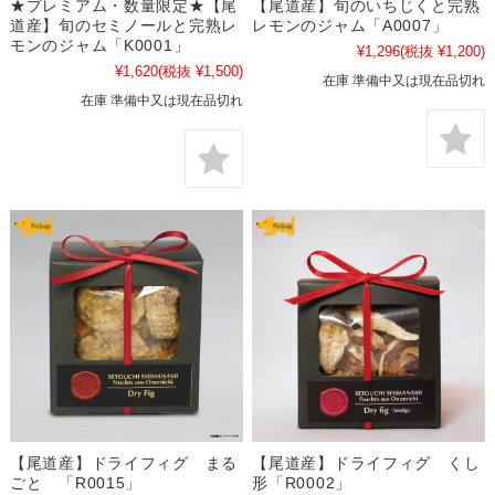
★プレミアム・数量限定★【尾
【尾道産】旬のいちじくと完熟
道産】旬のセミノールと完熟レ
レモンのジャム「A0007」
モンのジャム「K0001」
¥1,296
(税抜 ¥1,200)
¥1,620
(税抜 ¥1,500)
在庫 準備中又は現在品切れ
在庫 準備中又は現在品切れ
【尾道産】ドライフィグ まる
【尾道産】ドライフィグ くし
ごと 「R0015」
形「R0002」