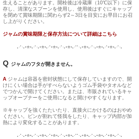
生えることがあります。開栓後は冷蔵庫（10℃以下）に保
存し、清潔なスプーンを使用し、使用後はすぐにキャップ
を閉めて賞味期限に関わらず
2～3日を目安にお早目にお召
し上がりください。
ジャムの賞味期限と保存方法について
詳細はこちら
｡･ﾟ･｡+☆+｡･ﾟ･｡+☆+｡･ﾟ+☆+｡･ﾟ･｡+☆+｡･ﾟﾟ･｡+☆+｡･ﾟ･｡+☆+｡･ﾟ+☆+｡･ﾟ･
｡
Q
ジャムのフタが開きません。
A
ジャムは容器を密封状態にして保存していますので、開
けにくい場合は手がすべらないようゴム手袋やタオルなど
でつかんで開けてください。または、市販されているキャ
ップオープナーをご使用になると開けやすくなります。
※キャップを強くたたいたり、直接火にかけるのはおやめ
ください。ビンが割れて怪我をしたり、キャップ内部が加
熱により変化することがあります。
｡･ﾟ･｡+☆+｡･ﾟ･｡+☆+｡･ﾟ+☆+｡･ﾟ･｡+☆+｡･ﾟﾟ･｡+☆+｡･ﾟ･｡+☆+｡･ﾟ+☆+｡･ﾟ･
｡