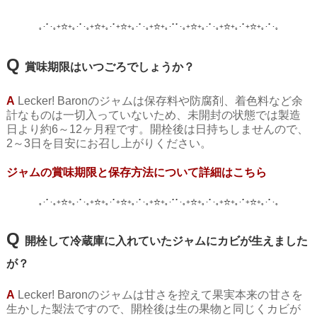
｡･ﾟ･｡+☆+｡･ﾟ･｡+☆+｡･ﾟ+☆+｡･ﾟ･｡+☆+｡･ﾟﾟ･｡+☆+｡･ﾟ･｡+☆+｡･ﾟ+☆+｡･ﾟ･
｡
Q
賞味期限はいつごろでしょうか？
A
Lecker! Baronのジャムは保存料や防腐剤、着色料など余
計なものは一切入っていないため、未開封の状態では製造
日より約6～12ヶ月程です。開栓後は日持ちしませんので、
2～3日を目安にお召し上がりください。
ジャムの賞味期限と保存方法について
詳細はこちら
｡･ﾟ･｡+☆+｡･ﾟ･｡+☆+｡･ﾟ+☆+｡･ﾟ･｡+☆+｡･ﾟﾟ･｡+☆+｡･ﾟ･｡+☆+｡･ﾟ+☆+｡･ﾟ･
｡
Q
開栓して冷蔵庫に入れていたジャムにカビが生えました
が？
A
Lecker! Baronのジャムは甘さを控えて果実本来の甘さを
生かした製法ですので、開栓後は生の果物と同じくカビが