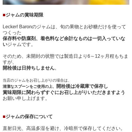
■
ジャムの賞味期限
Lecker! Baronのジャムは、旬の果物とお砂糖だけを使って
つくった
保存料や防腐剤、着色料など余計なものは一切入っていな
い
ジャムです。
そのため、未開封の状態では製造日より6～12ヶ月程もちま
すが、
開栓後は日持ちしません
。
当店のジャムをお召し上がりの場合は、
開栓後は冷蔵庫で保存し
清潔なスプーンをご使用の上、
賞味期限に関わらずすぐにお召し上がりいただきますよう
お願い申し上げます。
■
ジャムの保存について
直射日光、高温多湿を避け、冷暗所で保存してください。