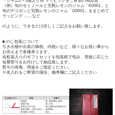
・ジャム2～3個入り用 ラッピングをご希望の商品名
（例）旬のセミノールと完熟レモンのジャム「K0001」と
旬のデコポンと完熟レモンのジャム「G0001」をまとめて
ラッピング ……など
のように、できるだけ詳しくご記入をお願い致します。
■
のし包装について
引き出物や出産の御祝、内祝いなど、様々なお祝い事から
お供えまで各種承ります。
化粧箱入りのギフトセットを包装紙で包み、用途に応じた
短冊熨斗をお付けして納品致します。
熨斗の有無、用途をご指定ください。
※名入れをご希望の場合、備考欄にご記入ください