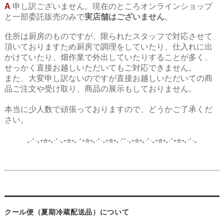
A
申し訳ございません。現在のところオンラインショップ
と一部委託販売のみで
実店舗はございません
。
住所は厨房のものですが、限られたスタッフで対応させて
頂いておりますため厨房で調理をしていたり、仕入れに出
かけていたり、畑作業で外出していたりすることが多く、
せっかく直接お越しいただいてもご対応できません。
また、大変申し訳ないのですが直接お越しいただいての商
品ご注文や受け取り、商品の展示もしておりません。
本当に少人数で頑張っておりますので、どうかご了承くだ
さい。
｡･ﾟ･｡+☆+｡･ﾟ･｡+☆+｡･ﾟ+☆+｡･ﾟ･｡+☆+｡･ﾟﾟ･｡+☆+｡･ﾟ･｡+☆+｡･ﾟ+☆+｡･ﾟ･
｡
クール便（夏期冷蔵配送品）について