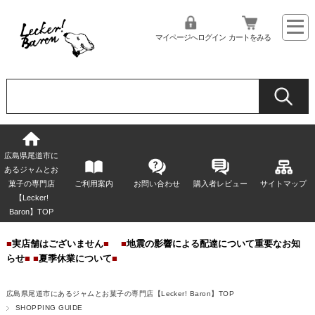
マイページへログイン
カートをみる
広島県尾道市に
あるジャムとお
菓子の専門店
ご利用案内
お問い合わせ
購入者レビュー
サイトマップ
【Lecker!
Baron】TOP
■
実店舗はございません
■
■
地震の影響による配達について重要なお知
らせ
■
■
夏季休業について
■
広島県尾道市にあるジャムとお菓子の専門店【Lecker! Baron】TOP
SHOPPING GUIDE