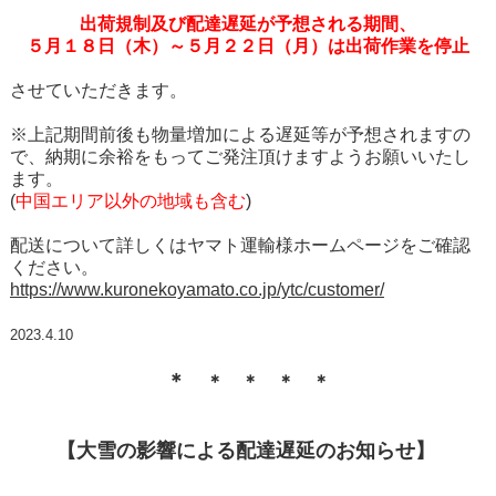
出荷規制及び配達遅延が予想される期間、
５月１８日（木）～５月２２日（月）は出荷作業を停止
させていただきます。
※上記期間前後も物量増加による遅延等が予想されますの
で、納期に余裕をもってご発注頂けますようお願いいたし
ます。
(
中国エリア以外の地域も含む
)
配送について詳しくはヤマト運輸様ホームページをご確認
ください。
https://www.kuronekoyamato.co.jp/ytc/customer/
2023.4.10
＊
＊
＊
＊
＊
【大雪の影響による配達遅延のお知らせ】