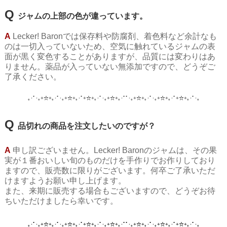
Q
ジャムの上部の色が違っています。
A
Lecker! Baronでは保存料や防腐剤、着色料など余計なも
のは一切入っていないため、空気に触れているジャムの表
面が黒く変色することがありますが、品質には変わりはあ
りません。薬品が入っていない無添加ですので、どうぞご
了承ください。
｡･ﾟ･｡+☆+｡･ﾟ･｡+☆+｡･ﾟ+☆+｡･ﾟ･｡+☆+｡･ﾟﾟ･｡+☆+｡･ﾟ･｡+☆+｡･ﾟ+☆+｡･ﾟ･
｡
Q
品切れの商品を注文したいのですが？
A
申し訳ございません。
Lecker! Baronのジャムは、その果
実が１番おいしい旬のものだけを手作りでお作りしており
ますので、販売数に限りがございます。何卒ご了承いただ
けますようお願い申し上げます。
また、来期に販売する場合もございますので、どうぞお待
ちいただけましたら幸いです。
｡･ﾟ･｡+☆+｡･ﾟ･｡+☆+｡･ﾟ+☆+｡･ﾟ･｡+☆+｡･ﾟﾟ･｡+☆+｡･ﾟ･｡+☆+｡･ﾟ+☆+｡･ﾟ･
｡