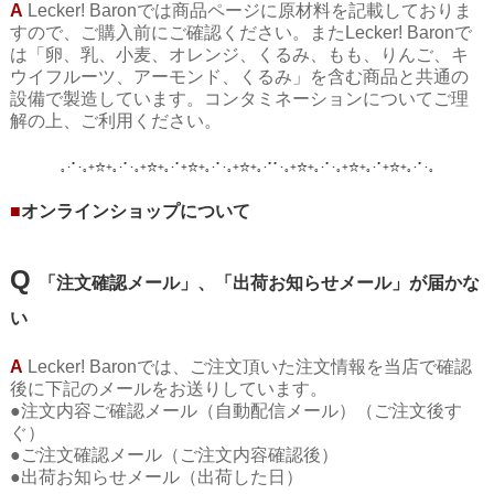
A
Lecker! Baronでは
商品ページに原材料を記載しておりま
すので、ご購入前にご確認ください。また
Lecker! Baronで
は「
卵、乳、小麦、オレンジ、くるみ、もも、りんご、キ
ウイフルーツ、アーモンド、くるみ
」
を含む商品と共通の
設備で製造しています。コンタミネーションについてご理
解の上、ご利用ください。
｡･ﾟ･｡+☆+｡･ﾟ･｡+☆+｡･ﾟ+☆+｡･ﾟ･｡+☆+｡･ﾟﾟ･｡+☆+｡･ﾟ･｡+☆+｡･ﾟ+☆+｡･ﾟ･
｡
■
オンラインショップについて
Q
「注文確認メール」、「出荷お知らせメール」が届かな
い
A
Lecker! Baronでは、ご注文頂いた注文情報を当店で確認
後に下記のメールをお送りしています。
●注文内容ご確認メール（自動配信メール）（ご注文後す
ぐ）
●ご注文確認メール（ご注文内容確認後）
●出荷お知らせメール（出荷した日）