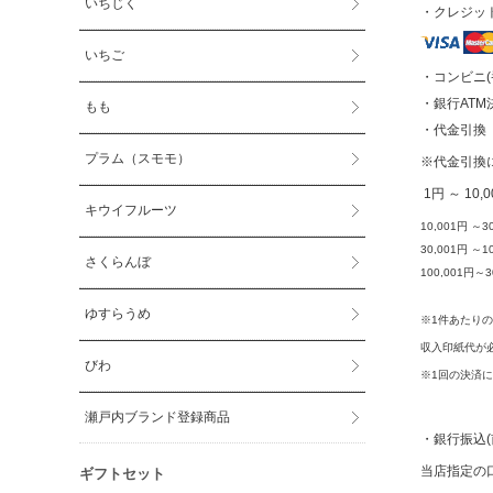
いちじく
・クレジッ
いちご
・コンビニ(
・銀行ATM
もも
・代金引
プラム（スモモ）
※代金引換
1円 ～ 10,
キウイフルーツ
10,001円 ～3
30,001円 ～
さくらんぼ
100,001円～
ゆすらうめ
※1件あたりの
収入印紙代が
びわ
※1回の決済に
瀬戸内ブランド登録商品
・銀行振込
当店指定の
ギフトセット