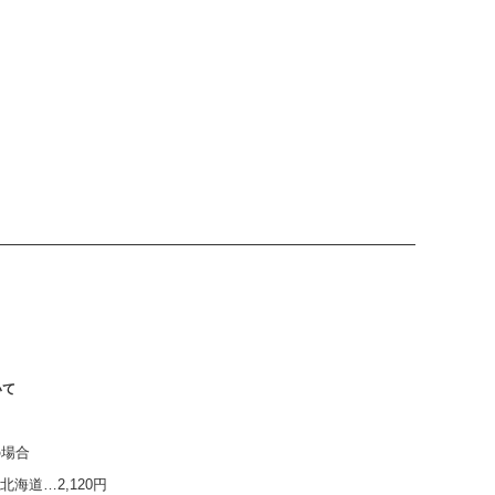
いて
の場合
海道…2,120円