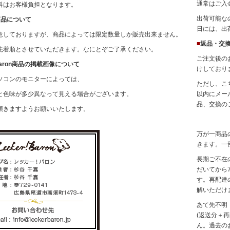
通常はご入
料はお客様負担となります。
出荷可能な
商品について
日には、出
意しておりますが、商品によっては限定数量しか販売出来ません。
■
返品・交
先着順とさせていただきます。なにとぞご了承ください。
ご注文後の
! Baron商品の掲載画像について
けしており
ソコンのモニターによっては、
ただし、こ
と色味が多少異なって見える場合がございます。
以内にメー
品、交換の
頂きますようお願いいたします。
万が一商品
きます。一
長期ご不在
だいてから
す。再配達
解いただけ
あて先不明
(返送分＋
ん。過去の