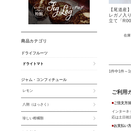
【尾道産
レガノ入
立て「R00
在庫
商品カテゴリ
ドライフルーツ
ドライトマト
1件中1件～
ジャム・コンフィチュール
レモン
ご利用
■
ご注文方
八朔（はっさく）
インターネ
応は土日祝
珍しい柑橘類
■
お支払い