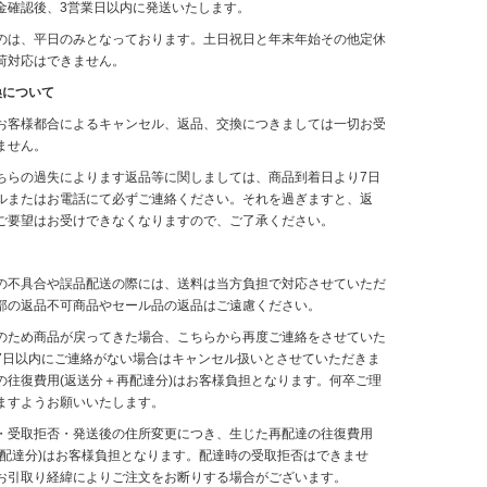
金確認後、3営業日以内に発送いたします。
のは、平日のみとなっております。土日祝日と年末年始その他定休
荷対応はできません。
換について
お客様都合によるキャンセル、返品、交換につきましては一切お受
ません。
ちらの過失によります返品等に関しましては、商品到着日より7日
ルまたはお電話にて必ずご連絡ください。それを過ぎますと、返
ご要望はお受けできなくなりますので、ご了承ください。
の不具合や誤品配送の際には、送料は当方負担で対応させていただ
部の返品不可商品やセール品の返品はご遠慮ください。
のため商品が戻ってきた場合、こちらから再度ご連絡をさせていた
7日以内にご連絡がない場合はキャンセル扱いとさせていただきま
の往復費用(返送分＋再配達分)はお客様負担となります。何卒ご理
ますようお願いいたします。
・受取拒否・発送後の住所変更につき、生じた再配達の往復費用
再配達分)はお客様負担となります。配達時の受取拒否はできませ
お引取り経緯によりご注文をお断りする場合がございます。