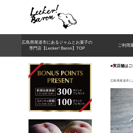
広島県尾道市にあるジャムとお菓子の
ご利用
専門店【Lecker! Baron】TOP
■
実店舗はご
広島県尾道市にあ