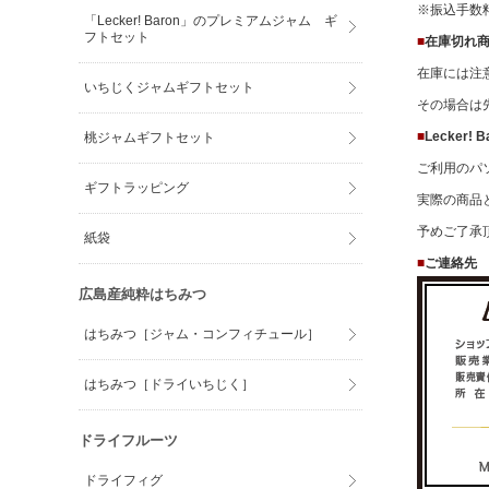
※振込手数
「Lecker! Baron」のプレミアムジャム ギ
フトセット
■
在庫切れ
在庫には注
いちじくジャムギフトセット
その場合は
■
Lecker
桃ジャムギフトセット
ご利用のパ
ギフトラッピング
実際の商品
予めご了承
紙袋
■
ご連絡先
広島産純粋はちみつ
はちみつ［ジャム・コンフィチュール］
はちみつ［ドライいちじく］
ドライフルーツ
ドライフィグ