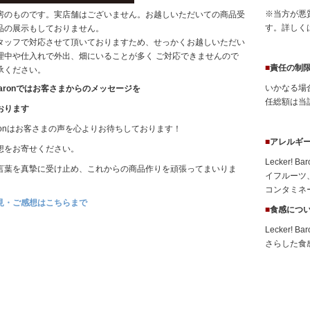
※当方が悪
房のものです。実店舗はございません。お越しいただいての商品受
す。詳しく
品の展示もしておりません。
タッフで対応させて頂いておりますため、せっかくお越しいただい
理中や仕入れで外出、畑にいることが多く ご対応できませんので
■
責任の制
承ください。
いかなる場合
! Baronではお客さまからのメッセージを
任総額は当
おります
! Baronはお客さまの声を心よりお待ちしております！
■
アレルギ
想をお寄せください。
Lecker
言葉を真摯に受け止め、これからの商品作りを頑張ってまいりま
イフルーツ
コンタミネ
見・ご感想はこちらまで
■
食感につ
Lecker
さらした食