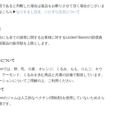
質であると判断した場合は返品をお断りさせて頂く場合がございま
はこちら▶
なりすまし注文、いたずら注文について
限
にも全ての損害に関するお客様に対するLecker! Baronの賠償責
該製品の販売額を上限とします。
ーについて
! Baronでは、卵、乳、小麦、オレンジ、くるみ、もも、りんご、キウ
、アーモンド、くるみを含む商品と共通の設備で製造しています。
ーションについてご理解の上、ご利用ください。
いて
! Baronのジャムは人工的なペクチン(増粘剤)を使用していないためさら
感です。