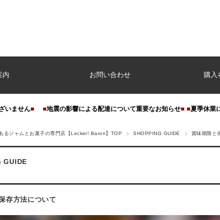
案内
お問い合わせ
購入
ざいません
■
■
地震の影響による配達について重要なお知らせ
■
■
夏季休業
るジャムとお菓子の専門店【Lecker! Baron】TOP
SHOPPING GUIDE
賞味期限と
 GUIDE
保存方法について