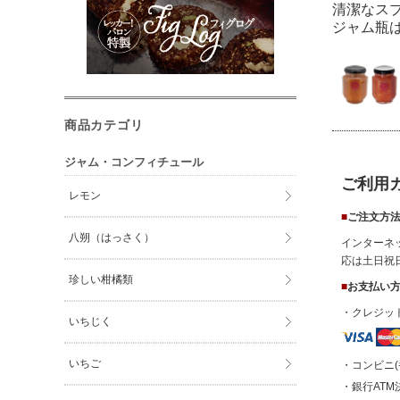
清潔なス
ジャム瓶
商品カテゴリ
ジャム・コンフィチュール
ご利用
レモン
■
ご注文方
八朔（はっさく）
インターネ
応は土日祝
珍しい柑橘類
■
お支払い
・クレジッ
いちじく
いちご
・コンビニ(
・銀行ATM