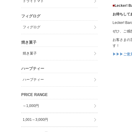
ドライトマト
■
Lecker
お待ちして
フィグログ
Lecker
フィグログ
ぜひ、ご感
お客さまの
焼き菓子
す！
焼き菓子
▶▶▶ご意
ハーブティー
ハーブティー
PRICE RANGE
～1,000円
1,001～3,000円