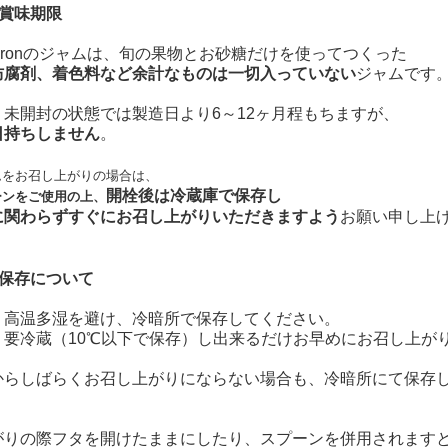
賞味期限
r! Baronのジャムは、旬の果物とお砂糖だけを使ってつくった
防腐剤、着色料など余計なものは一切入っていない
ジャムです
、未開封の状態では製造日より6～12ヶ月程もちますが、
日持ちしません
。
ムをお召し上がりの場合は、
開栓後は冷蔵庫で保存し
ーンをご使用の上、
に関わらずすぐにお召し上がりいただきますよう
お願い申し上
保存について
、高温多湿を避け、冷暗所で保存してください。
、要冷蔵（10℃以下で保存）し出来るだけお早めにお召し上が
からしばらくお召し上がりにならない場合も、冷暗所にて保存
がりの際フタを開けたままにしたり、スプーンを併用されます