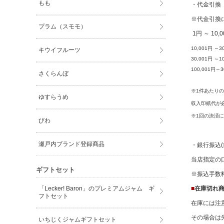
もも
・代金引
※代金引換
プラム（スモモ）
1円 ～ 10,
10,001円 ～3
キウイフルーツ
30,001円 ～
100,001円～
さくらんぼ
※1件あたりの
ゆすらうめ
収入印紙代が
※1回の決済に
びわ
瀬戸内ブランド登録商品
・銀行振込
当店指定の
ギフトセット
※振込手数
■
在庫切れ
「Lecker! Baron」のプレミアムジャム ギ
フトセット
在庫には注
その場合は
いちじくジャムギフトセット