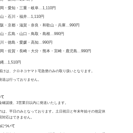
岡・愛知・三重・岐阜…1,110円
山・石川・福井…1,110円
阪・京都・滋賀・奈良・和歌山・兵庫…990円
山・広島・山口・鳥取・島根…990円
川・徳島・愛媛・高知…990円
岡・佐賀・長崎・大分・熊本・宮崎・鹿児島…990円
…1,510円
届けは、クロネコヤマト宅急便のみの取り扱いとなります。
発送は行っておりません。
いて
金確認後、3営業日以内に発送いたします。
のは、平日のみとなっております。土日祝日と年末年始その他定休
荷対応はできません。
換について