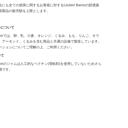
にも全ての損害に関するお客様に対するLecker! Baronの賠償責
該製品の販売額を上限とします。
ーについて
! Baronでは、卵、乳、小麦、オレンジ、くるみ、もも、りんご、キウ
、アーモンド、くるみを含む商品と共通の設備で製造しています。
ーションについてご理解の上、ご利用ください。
いて
! Baronのジャムは人工的なペクチン(増粘剤)を使用していないためさら
感です。