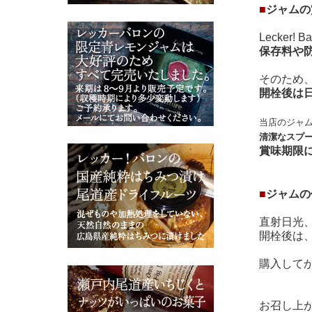
■
ジャムの
Lecke
保存料や
そのため
開栓後は
当店のジャ
清潔なスプ
賞味期限
■
ジャムの
直射日光
開栓後は
購入して
お召し上