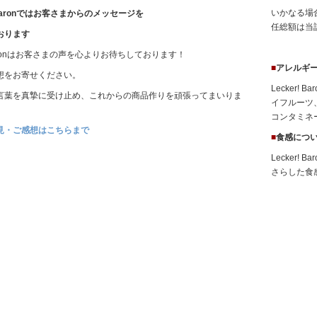
いかなる場合
! Baronではお客さまからのメッセージを
任総額は当
おります
! Baronはお客さまの声を心よりお待ちしております！
■
アレルギ
想をお寄せください。
Lecker
言葉を真摯に受け止め、これからの商品作りを頑張ってまいりま
イフルーツ
コンタミネ
見・ご感想はこちらまで
■
食感につ
Lecker
さらした食