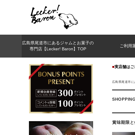
広島県尾道市にあるジャムとお菓子の
ご利用
専門店【Lecker! Baron】TOP
■
実店舗はご
広島県尾道市にあ
SHOPPING
賞味期限と