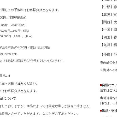
換
【中部】静
に関しての手数料はお客様負担となります。
【北陸】富
000円…330円(税込)
【関西】大
0,000円…440円(税込)
【中国】岡
100,000円…660円（税込）
300,000円…1,100円（税込）
【四国】香
【九州】福
代金引換額が54,000円（税込）以上の場合、
必要になります。
【沖縄】沖縄
おける代金引換額は300,000円までとなっております。
※商品のお
※海外への
(前払い)
口座へお振り込みください。
■
発送につ
通常はご入
料はお客様負担となります。
出荷可能な
商品について
日には、出
意しておりますが、商品によっては限定数量しか販売出来ません。
■
返品・交
先着順とさせていただきます。なにとぞご了承ください。