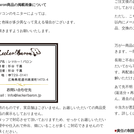
ご注文後の
! Baron商品の掲載画像について
けしており
ソコンのモニターによっては、
ただし、こ
と色味が多少異なって見える場合がございます。
以内にメー
品、交換の
頂きますようお願いいたします。
万が一商品
きます。一
長期ご不在
だいてから
す。再配達
解いただけ
あて先不明
(返送分＋
ん。過去の
※当方が悪
房のものです。実店舗はございません。お越しいただいての商品受
す。詳しく
品の展示もしておりません。
タッフで対応させて頂いておりますため、せっかくお越しいただい
理中や仕入れで外出、畑にいることが多く ご対応できませんので
■
責任の制
承ください。