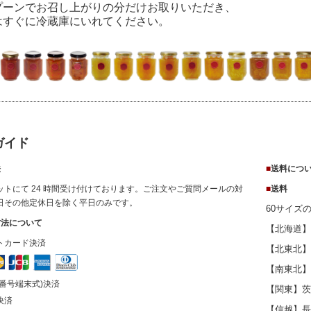
プーンでお召し上がりの分だけお取りいただき、
はすぐに冷蔵庫にいれてください。
ガイド
法
■
送料につ
ットにて 24 時間受け付けております。ご注文やご質問メールの対
■
送料
日その他定休日を除く平日のみです。
60サイズ
方法について
【北海道】北
トカード決済
【北東北】
【南東北】
番号端末式)決済
【関東】茨
決済
【信越】長