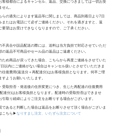
お客様都合によるキャンセル、返品、交換につきましては一切お受
ません。
ちらの過失によります返品等に関しましては、商品到着日より7日
ルまたはお電話にて必ずご連絡ください。それを過ぎますと、返
ご要望はお受けできなくなりますので、ご了承ください。
の不具合や誤品配送の際には、送料は当方負担で対応させていただ
部の返品不可商品やセール品の返品はご遠慮ください。
のため商品が戻ってきた場合、こちらから再度ご連絡をさせていた
7日以内にご連絡がない場合はキャンセル扱いとさせていただきま
の往復費用(返送分＋再配達分)はお客様負担となります。何卒ご理
ますようお願いいたします。
・受取拒否・発送後の住所変更につき、生じた再配達の往復費用
再配達分)はお客様負担となります。配達時の受取拒否はできませ
お引取り経緯によりご注文をお断りする場合がございます。
質であると判断した場合は返品をお断りさせて頂く場合がございま
はこちら▶
なりすまし注文、いたずら注文について
限