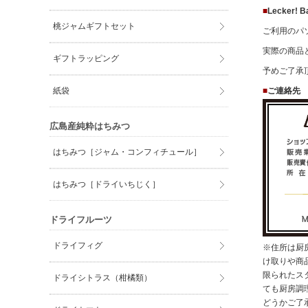
■
Lecker
桃ジャムギフトセット
ご利用のパ
実際の商品
ギフトラッピング
予めご了承
■
ご連絡先
紙袋
広島産純粋はちみつ
はちみつ［ジャム・コンフィチュール］
はちみつ［ドライいちじく］
ドライフルーツ
ドライフィグ
※住所は厨
け取りや商
限られたス
ドライシトラス（柑橘類）
ても厨房調
どうかご了