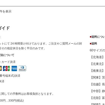
3件を表示
ガイド
法
■
送料につ
ットにて 24 時間受け付けております。ご注文やご質問メールの対
■
送料
日その他定休日を除く平日のみです。
60サイズ
方法について
【北海道】北
トカード決済
【北東北】
【南東北】
番号端末式)決済
【関東】茨
決済
【信越】長
換
【中部】静
に関しての手数料はお客様負担となります。
【北陸】富
000円…330円(税込)
【関西】大