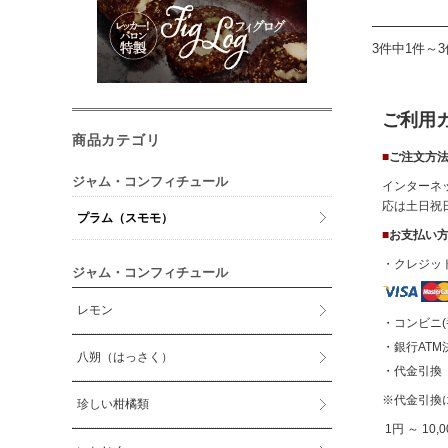
3件中1件～
ご利用
商品カテゴリ
■
ご注文方
ジャム・コンフィチュール
インターネ
応は土日祝
プラム（スモモ）
■
お支払い
・クレジッ
ジャム・コンフィチュール
レモン
・コンビニ(
・銀行ATM
八朔（はっさく）
・代金引
※代金引換
珍しい柑橘類
1円 ～ 10,