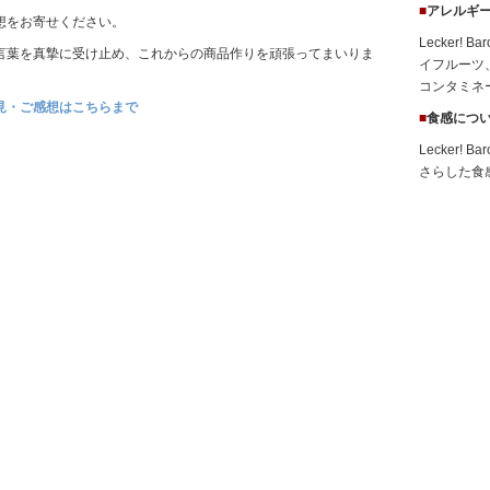
■
アレルギ
想をお寄せください。
Lecker
言葉を真摯に受け止め、これからの商品作りを頑張ってまいりま
イフルーツ
コンタミネ
見・ご感想はこちらまで
■
食感につ
Lecker
さらした食