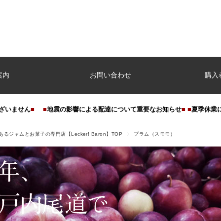
案内
お問い合わせ
購入
ざいません
■
■
地震の影響による配達について重要なお知らせ
■
■
夏季休業
るジャムとお菓子の専門店【Lecker! Baron】TOP
プラム（スモモ）