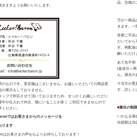
品、交換の
頂きますようお願いいたします。
万が一商品
きます。一
長期ご不在
だいてから
す。再配達
解いただけ
あて先不明
(返送分＋
ん。過去の
※当方が悪
房のものです。実店舗はございません。お越しいただいての商品受
す。詳しく
品の展示もしておりません。
タッフで対応させて頂いておりますため、せっかくお越しいただい
理中や仕入れで外出、畑にいることが多く ご対応できませんので
■
責任の制
承ください。
いかなる場合
! Baronではお客さまからのメッセージを
任総額は当
おります
! Baronはお客さまの声を心よりお待ちしております！