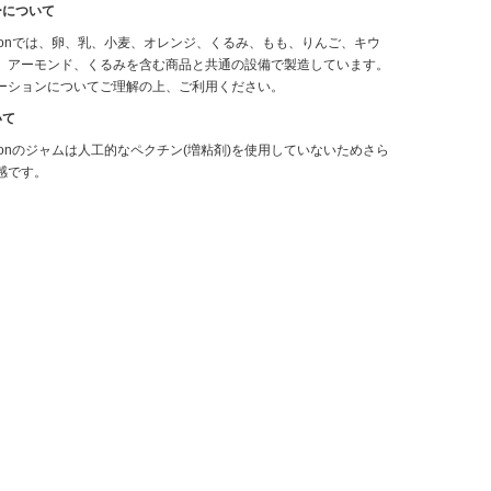
ーについて
! Baronでは、卵、乳、小麦、オレンジ、くるみ、もも、りんご、キウ
、アーモンド、くるみを含む商品と共通の設備で製造しています。
ーションについてご理解の上、ご利用ください。
いて
! Baronのジャムは人工的なペクチン(増粘剤)を使用していないためさら
感です。