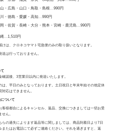
山・広島・山口・鳥取・島根…990円
川・徳島・愛媛・高知…990円
岡・佐賀・長崎・大分・熊本・宮崎・鹿児島…990円
…1,510円
届けは、クロネコヤマト宅急便のみの取り扱いとなります。
発送は行っておりません。
いて
金確認後、3営業日以内に発送いたします。
のは、平日のみとなっております。土日祝日と年末年始その他定休
荷対応はできません。
換について
お客様都合によるキャンセル、返品、交換につきましては一切お受
ません。
ちらの過失によります返品等に関しましては、商品到着日より7日
ルまたはお電話にて必ずご連絡ください。それを過ぎますと、返