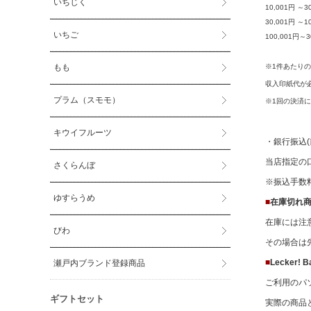
いちじく
10,001円 ～3
30,001円 ～
いちご
100,001円～
※1件あたりの
もも
収入印紙代が
プラム（スモモ）
※1回の決済に
キウイフルーツ
・銀行振込
当店指定の
さくらんぼ
※振込手数
ゆすらうめ
■
在庫切れ
在庫には注
びわ
その場合は
■
Lecker
瀬戸内ブランド登録商品
ご利用のパ
ギフトセット
実際の商品