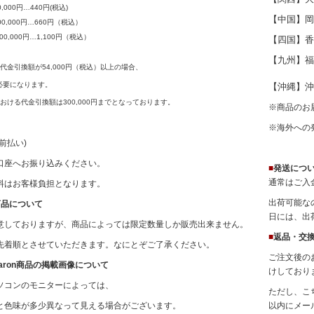
0,000円…440円(税込)
【中国】岡
100,000円…660円（税込）
300,000円…1,100円（税込）
【四国】香
【九州】福
代金引換額が54,000円（税込）以上の場合、
必要になります。
【沖縄】沖縄
おける代金引換額は300,000円までとなっております。
※商品のお
※海外への
(前払い)
口座へお振り込みください。
■
発送につ
通常はご入
料はお客様負担となります。
出荷可能な
商品について
日には、出
意しておりますが、商品によっては限定数量しか販売出来ません。
■
返品・交
先着順とさせていただきます。なにとぞご了承ください。
ご注文後の
! Baron商品の掲載画像について
けしており
ソコンのモニターによっては、
ただし、こ
と色味が多少異なって見える場合がございます。
以内にメー