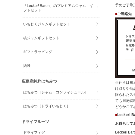
予めご了承
「Lecker! Baron」のプレミアムジャム ギ
フトセット
■
ご連絡先
いちじくジャムギフトセット
桃ジャムギフトセット
ギフトラッピング
紙袋
広島産純粋はちみつ
※住所は厨
け取りや商
はちみつ［ジャム・コンフィチュール］
限られたス
ても厨房調
はちみつ［ドライいちじく］
どうかご了
■
Lecker
ドライフルーツ
お待ちして
Lecker
ドライフィグ