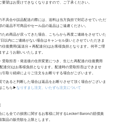
ご要望はお受けできなくなりますので、ご了承ください。
の不具合や誤品配送の際には、送料は当方負担で対応させていただ
部の返品不可商品やセール品の返品はご遠慮ください。
のため商品が戻ってきた場合、こちらから再度ご連絡をさせていた
7日以内にご連絡がない場合はキャンセル扱いとさせていただきま
の往復費用(返送分＋再配達分)はお客様負担となります。何卒ご理
ますようお願いいたします。
・受取拒否・発送後の住所変更につき、生じた再配達の往復費用
再配達分)はお客様負担となります。配達時の受取拒否はできませ
お引取り経緯によりご注文をお断りする場合がございます。
質であると判断した場合は返品をお断りさせて頂く場合がございま
はこちら▶
なりすまし注文、いたずら注文について
限
にも全ての損害に関するお客様に対するLecker! Baronの賠償責
該製品の販売額を上限とします。