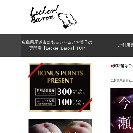
広島県尾道市にあるジャムとお菓子の
ご利用
専門店【Lecker! Baron】TOP
■
実店舗はご
広島県尾道市にあ