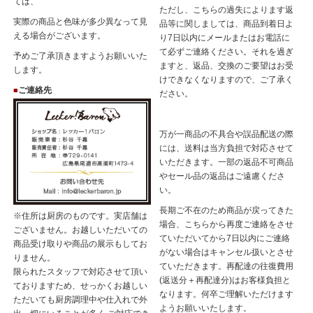
ては、
ただし、こちらの過失によります返
実際の商品と色味が多少異なって見
品等に関しましては、商品到着日よ
える場合がございます。
り7日以内にメールまたはお電話に
て必ずご連絡ください。それを過ぎ
予めご了承頂きますようお願いいた
ますと、返品、交換のご要望はお受
します。
けできなくなりますので、ご了承く
ご連絡先
■
ださい。
万が一商品の不具合や誤品配送の際
には、送料は当方負担で対応させて
いただきます。一部の返品不可商品
やセール品の返品はご遠慮くださ
い。
長期ご不在のため商品が戻ってきた
※住所は厨房のものです。実店舗は
場合、こちらから再度ご連絡をさせ
ございません。お越しいただいての
ていただいてから7日以内にご連絡
商品受け取りや商品の展示もしてお
がない場合はキャンセル扱いとさせ
りません。
ていただきます。再配達の往復費用
限られたスタッフで対応させて頂い
(返送分＋再配達分)はお客様負担と
ておりますため、せっかくお越しい
なります。何卒ご理解いただけます
ただいても厨房調理中や仕入れで外
ようお願いいたします。