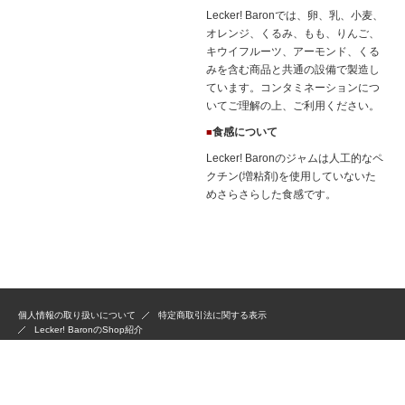
Lecker! Baronでは、卵、乳、小麦、
オレンジ、くるみ、もも、りんご、
キウイフルーツ、アーモンド、くる
みを含む商品と共通の設備で製造し
ています。コンタミネーションにつ
いてご理解の上、ご利用ください。
食感について
■
Lecker! Baronのジャムは人工的なペ
クチン(増粘剤)を使用していないた
めさらさらした食感です。
個人情報の取り扱いについて
特定商取引法に関する表示
Lecker! BaronのShop紹介
Copyright © 2015 Lecker! Baron All Rights Reserved.「掲載の記事・写真・イラス
トなどの無断複写・転載等を禁じます」