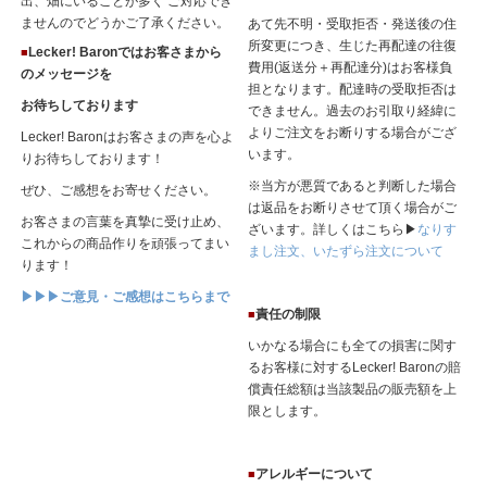
出、畑にいることが多く ご対応でき
ませんのでどうかご了承ください。
あて先不明・受取拒否・発送後の住
所変更につき、生じた再配達の往復
Lecker! Baronではお客さまから
■
費用(返送分＋再配達分)はお客様負
のメッセージを
担となります。配達時の受取拒否は
お待ちしております
できません。過去のお引取り経緯に
よりご注文をお断りする場合がござ
Lecker! Baronはお客さまの声を心よ
います。
りお待ちしております！
※当方が悪質であると判断した場合
ぜひ、ご感想をお寄せください。
は返品をお断りさせて頂く場合がご
お客さまの言葉を真摯に受け止め、
ざいます。詳しくはこちら▶
なりす
これからの商品作りを頑張ってまい
まし注文、いたずら注文について
ります！
▶▶▶ご意見・ご感想はこちらまで
責任の制限
■
いかなる場合にも全ての損害に関す
るお客様に対するLecker! Baronの賠
償責任総額は当該製品の販売額を上
限とします。
アレルギーについて
■