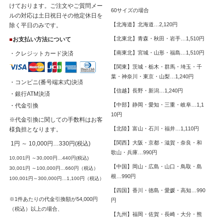
けております。ご注文やご質問メー
60サイズの場合
ルの対応は土日祝日その他定休日を
【北海道】北海道…2,120円
除く平日のみです。
【北東北】青森・秋田・岩手…1,510円
お支払い方法について
■
【南東北】宮城・山形・福島…1,510円
・クレジットカード決済
【関東】茨城・栃木・群馬・埼玉・千
葉・神奈川・東京・山梨…1,240円
・コンビニ(番号端末式)決済
【信越】長野・新潟…1,240円
・銀行ATM決済
【中部】静岡・愛知・三重・岐阜…1,1
・代金引換
10円
※代金引換に関しての手数料はお客
【北陸】富山・石川・福井…1,110円
様負担となります。
【関西】大阪・京都・滋賀・奈良・和
1円 ～ 10,000円…330円(税込)
歌山・兵庫…990円
10,001円 ～30,000円…440円(税込)
【中国】岡山・広島・山口・鳥取・島
30,001円 ～100,000円…660円（税込）
根…990円
100,001円～300,000円…1,100円（税込）
【四国】香川・徳島・愛媛・高知…990
※1件あたりの代金引換額が54,000円
円
（税込）以上の場合、
【九州】福岡・佐賀・長崎・大分・熊