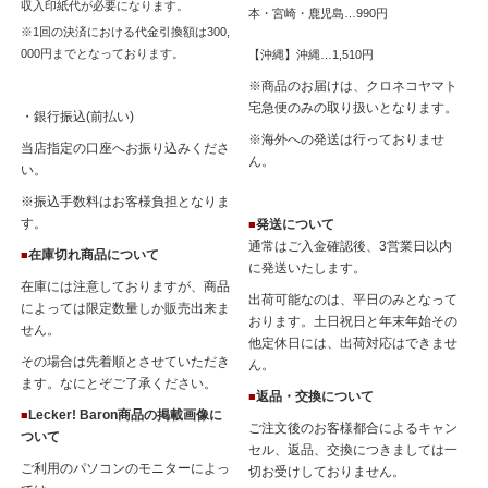
収入印紙代が必要になります。
本・宮崎・鹿児島…990円
※1回の決済における代金引換額は300,
000円までとなっております。
【沖縄】沖縄…1,510円
※商品のお届けは、クロネコヤマト
宅急便のみの取り扱いとなります。
・銀行振込(前払い)
※海外への発送は行っておりませ
当店指定の口座へお振り込みくださ
ん。
い。
※振込手数料はお客様負担となりま
す。
発送について
■
通常はご入金確認後、3営業日以内
在庫切れ商品について
■
に発送いたします。
在庫には注意しておりますが、商品
出荷可能なのは、平日のみとなって
によっては限定数量しか販売出来ま
おります。土日祝日と年末年始その
せん。
他定休日には、出荷対応はできませ
その場合は先着順とさせていただき
ん。
ます。なにとぞご了承ください。
返品・交換について
■
Lecker! Baron商品の掲載画像に
■
ご注文後のお客様都合によるキャン
ついて
セル、返品、交換につきましては一
ご利用のパソコンのモニターによっ
切お受けしておりません。