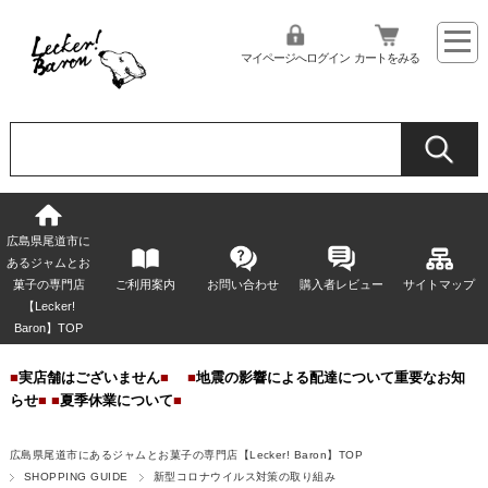
マイページへログイン
カートをみる
広島県尾道市に
あるジャムとお
菓子の専門店
ご利用案内
お問い合わせ
購入者レビュー
サイトマップ
【Lecker!
Baron】TOP
■
実店舗はございません
■
■
地震の影響による配達について重要なお知
らせ
■
■
夏季休業について
■
広島県尾道市にあるジャムとお菓子の専門店【Lecker! Baron】TOP
SHOPPING GUIDE
新型コロナウイルス対策の取り組み