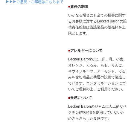
▶▶▶ご意見・ご感想はこちらまで
責任の制限
■
いかなる場合にも全ての損害に関す
るお客様に対するLecker! Baronの賠
償責任総額は当該製品の販売額を上
限とします。
アレルギーについて
■
Lecker! Baronでは、卵、乳、小麦、
オレンジ、くるみ、もも、りんご、
キウイフルーツ、アーモンド、くる
みを含む商品と共通の設備で製造し
ています。コンタミネーションにつ
いてご理解の上、ご利用ください。
食感について
■
Lecker! Baronのジャムは人工的なペ
クチン(増粘剤)を使用していないた
めさらさらした食感です。