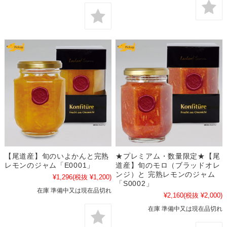
【尾道産】旬のいよかんと完熟
★プレミアム・数量限定★【尾
レモンのジャム「E0001」
道産】旬のモロ（ブラッドオレ
ンジ）と 完熟レモンのジャム
¥1,296
(税抜 ¥1,200)
「S0002」
在庫 準備中又は現在品切れ
¥2,160
(税抜 ¥2,000)
在庫 準備中又は現在品切れ