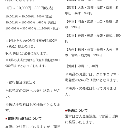
【関西】大阪・京都・滋賀・奈良・和
1円 ～ 10,000円…330円(税込)
歌山・兵庫…990円
10,001円 ～30,000円…440円(税込)
【中国】岡山・広島・山口・鳥取・島
30,001円 ～100,000円…660円（税込）
根…990円
100,001円～300,000円…1,100円（税込）
【四国】香川・徳島・愛媛・高知…990
※1件あたりの代金引換額が54,000円
円
（税込）以上の場合、
【九州】福岡・佐賀・長崎・大分・熊
収入印紙代が必要になります。
本・宮崎・鹿児島…990円
※1回の決済における代金引換額は300,
000円までとなっております。
【沖縄】沖縄…1,510円
※商品のお届けは、クロネコヤマト
宅急便のみの取り扱いとなります。
・銀行振込(前払い)
※海外への発送は行っておりませ
当店指定の口座へお振り込みくださ
ん。
い。
※振込手数料はお客様負担となりま
す。
発送について
■
通常はご入金確認後、3営業日以内
在庫切れ商品について
■
に発送いたします。
在庫には注意しておりますが、商品