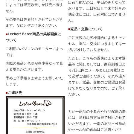
出荷可能なのは、平日のみとなって
によっては限定数量しか販売出来ま
おります。土日祝日と年末年始その
せん。
他定休日には、出荷対応はできませ
その場合は先着順とさせていただき
ん。
ます。なにとぞご了承ください。
返品・交換について
■
Lecker! Baron商品の掲載画像に
■
ご注文後のお客様都合によるキャン
ついて
セル、返品、交換につきましては一
ご利用のパソコンのモニターによっ
切お受けしておりません。
ては、
ただし、こちらの過失によります返
実際の商品と色味が多少異なって見
品等に関しましては、商品到着日よ
える場合がございます。
り7日以内にメールまたはお電話に
て必ずご連絡ください。それを過ぎ
予めご了承頂きますようお願いいた
ますと、返品、交換のご要望はお受
します。
けできなくなりますので、ご了承く
ご連絡先
■
ださい。
万が一商品の不具合や誤品配送の際
には、送料は当方負担で対応させて
いただきます。一部の返品不可商品
やセール品の返品はご遠慮くださ