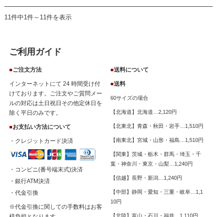
11件中1件～11件を表示
ご利用ガイド
ご注文方法
送料について
■
■
インターネットにて 24 時間受け付
送料
■
けております。ご注文やご質問メー
60サイズの場合
ルの対応は土日祝日その他定休日を
【北海道】北海道…2,120円
除く平日のみです。
【北東北】青森・秋田・岩手…1,510円
お支払い方法について
■
【南東北】宮城・山形・福島…1,510円
・クレジットカード決済
【関東】茨城・栃木・群馬・埼玉・千
葉・神奈川・東京・山梨…1,240円
・コンビニ(番号端末式)決済
【信越】長野・新潟…1,240円
・銀行ATM決済
【中部】静岡・愛知・三重・岐阜…1,1
・代金引換
10円
※代金引換に関しての手数料はお客
【北陸】富山・石川・福井…1,110円
様負担となります。