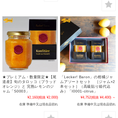
★プレミアム・数量限定★【尾
「Lecker! Baron」の柑橘ジャ
道産】旬のタロッコ（ブラッド
ムアソートセット ［ジャム×2
オレンジ）と 完熟レモンのジ
本セット］（高級貼り箱代込
ャム「S0003」
み）「I0001-citrus」
¥2,160
(税抜 ¥2,000)
¥4,752
(税抜 ¥4,400)
～
在庫 準備中又は現在品切れ
在庫 準備中又は現在品切れ