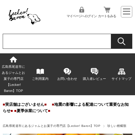
マイページへログイン
カートをみる
広島県尾道市に
あるジャムとお
菓子の専門店
ご利用案内
お問い合わせ
購入者レビュー
サイトマップ
【Lecker!
Baron】TOP
■
実店舗はございません
■
■
地震の影響による配達について重要なお知
らせ
■
■
夏季休業について
■
広島県尾道市にあるジャムとお菓子の専門店【Lecker! Baron】TOP
珍しい柑橘類