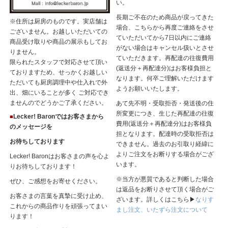
い。
長期ご不在のため商品が戻ってきた
※住所は厨房のものです。実店舗は
場合、こちらから再度ご連絡をさせ
ございません。お越しいただいての
ていただいてから7日以内にご連絡
商品受け取りや商品の展示もしてお
がない場合はキャンセル扱いとさせ
りません。
ていただきます。再配達の往復費用
限られたスタッフで対応させて頂い
(返送分＋再配達分)はお客様負担と
ておりますため、せっかくお越しい
なります。何卒ご理解いただけます
ただいても厨房調理中や仕入れで外
ようお願いいたします。
出、畑にいることが多く ご対応でき
ませんのでどうかご了承ください。
あて先不明・受取拒否・発送後の住
所変更につき、生じた再配達の往復
Lecker! Baronではお客さまから
■
費用(返送分＋再配達分)はお客様負
のメッセージを
担となります。配達時の受取拒否は
お待ちしております
できません。過去のお引取り経緯に
よりご注文をお断りする場合がござ
Lecker! Baronはお客さまの声を心よ
います。
りお待ちしております！
※当方が悪質であると判断した場合
ぜひ、ご感想をお寄せください。
は返品をお断りさせて頂く場合がご
お客さまの言葉を真摯に受け止め、
ざいます。詳しくはこちら▶
なりす
これからの商品作りを頑張ってまい
まし注文、いたずら注文について
ります！