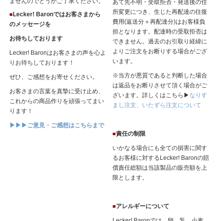
ませんのでどうかご了承ください。
あて先不明・受取拒否・発送後の住
所変更につき、生じた再配達の往復
Lecker! Baronではお客さまから
■
費用(返送分＋再配達分)はお客様負
のメッセージを
担となります。配達時の受取拒否は
お待ちしております
できません。過去のお引取り経緯に
よりご注文をお断りする場合がござ
Lecker! Baronはお客さまの声を心よ
います。
りお待ちしております！
※当方が悪質であると判断した場合
ぜひ、ご感想をお寄せください。
は返品をお断りさせて頂く場合がご
お客さまの言葉を真摯に受け止め、
ざいます。詳しくはこちら▶
なりす
これからの商品作りを頑張ってまい
まし注文、いたずら注文について
ります！
▶▶▶ご意見・ご感想はこちらまで
責任の制限
■
いかなる場合にも全ての損害に関す
るお客様に対するLecker! Baronの賠
償責任総額は当該製品の販売額を上
限とします。
アレルギーについて
■
Lecker! Baronでは、卵、乳、小麦、