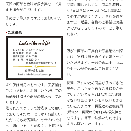
実際の商品と色味が多少異なって見
品等に関しましては、商品到着日よ
える場合がございます。
り7日以内にメールまたはお電話に
て必ずご連絡ください。それを過ぎ
予めご了承頂きますようお願いいた
ますと、返品、交換のご要望はお受
します。
けできなくなりますので、ご了承く
ご連絡先
■
ださい。
万が一商品の不具合や誤品配送の際
には、送料は当方負担で対応させて
いただきます。一部の返品不可商品
やセール品の返品はご遠慮くださ
い。
長期ご不在のため商品が戻ってきた
※住所は厨房のものです。実店舗は
場合、こちらから再度ご連絡をさせ
ございません。お越しいただいての
ていただいてから7日以内にご連絡
商品受け取りや商品の展示もしてお
がない場合はキャンセル扱いとさせ
りません。
ていただきます。再配達の往復費用
限られたスタッフで対応させて頂い
(返送分＋再配達分)はお客様負担と
ておりますため、せっかくお越しい
なります。何卒ご理解いただけます
ただいても厨房調理中や仕入れで外
ようお願いいたします。
出、畑にいることが多く ご対応でき