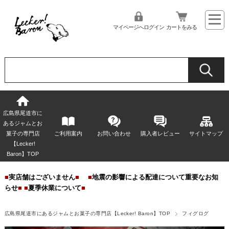
マイページへログイン
カートをみる
広島県尾道市に
あるジャムとお
菓子の専門店
ご利用案内
お問い合わせ
購入者レビュー
サイトマップ
【Lecker!
Baron】TOP
■
実店舗はございません
■
■
地震の影響による配達について重要なお知
らせ
■
■
夏季休業について
■
広島県尾道市にあるジャムとお菓子の専門店【Lecker! Baron】TOP
フィグログ