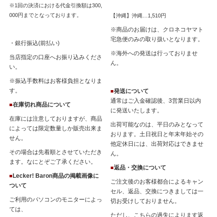
※1回の決済における代金引換額は300,
000円までとなっております。
【沖縄】沖縄…1,510円
※商品のお届けは、クロネコヤマト
宅急便のみの取り扱いとなります。
・銀行振込(前払い)
※海外への発送は行っておりませ
当店指定の口座へお振り込みくださ
ん。
い。
※振込手数料はお客様負担となりま
す。
発送について
■
通常はご入金確認後、3営業日以内
在庫切れ商品について
■
に発送いたします。
在庫には注意しておりますが、商品
出荷可能なのは、平日のみとなって
によっては限定数量しか販売出来ま
おります。土日祝日と年末年始その
せん。
他定休日には、出荷対応はできませ
その場合は先着順とさせていただき
ん。
ます。なにとぞご了承ください。
返品・交換について
■
Lecker! Baron商品の掲載画像に
■
ご注文後のお客様都合によるキャン
ついて
セル、返品、交換につきましては一
ご利用のパソコンのモニターによっ
切お受けしておりません。
ては、
ただし、こちらの過失によります返