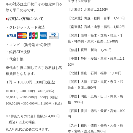
60サイズの場合
ルの対応は土日祝日その他定休日を
【北海道】北海道…2,120円
除く平日のみです。
【北東北】青森・秋田・岩手…1,510円
お支払い方法について
■
【南東北】宮城・山形・福島…1,510円
・クレジットカード決済
【関東】茨城・栃木・群馬・埼玉・千
葉・神奈川・東京・山梨…1,240円
・コンビニ(番号端末式)決済
【信越】長野・新潟…1,240円
・銀行ATM決済
【中部】静岡・愛知・三重・岐阜…1,1
・代金引換
10円
※代金引換に関しての手数料はお客
【北陸】富山・石川・福井…1,110円
様負担となります。
【関西】大阪・京都・滋賀・奈良・和
1円 ～ 10,000円…330円(税込)
歌山・兵庫…990円
10,001円 ～30,000円…440円(税込)
【中国】岡山・広島・山口・鳥取・島
30,001円 ～100,000円…660円（税込）
根…990円
100,001円～300,000円…1,100円（税込）
【四国】香川・徳島・愛媛・高知…990
※1件あたりの代金引換額が54,000円
円
（税込）以上の場合、
【九州】福岡・佐賀・長崎・大分・熊
収入印紙代が必要になります。
本・宮崎・鹿児島…990円