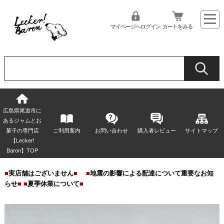
マイページへログイン
カートをみる
広島県尾道市に
あるジャムとお
菓子の専門店
ご利用案内
お問い合わせ
購入者レビュー
サイトマップ
【Lecker!
Baron】TOP
■
実店舗はございません
■
■
地震の影響による配達について重要なお知
らせ
■
■
夏季休業について
■