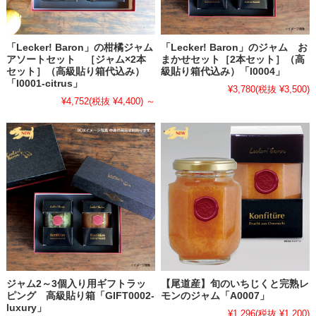
2025.8.20
・
【ゆめタウン徳島「至福のひとときを。 ゆめタウン徳島パン＆ス
イーツ セレクション」出店終了のお礼】
「Lecker! Baron」の柑橘ジャム
「Lecker! Baron」のジャム お
ゆめタウン徳島にて開催の【至福のひとときを。 ゆめタウン徳島パ
アソートセット ［ジャム×2本
まかせセット［2本セット］（高
ン＆スイーツ セレクション】での出店が無事終了しました。
セット］（高級貼り箱代込み）
級貼り箱代込み）「I0004」
「I0001-citrus」
前回に引き続きご来場いただいたお客様、期間中何度も御来店いただ
¥3,780
(税抜 ¥3,500)
いたお客様、今回興味を持ってご購入いただけたお客様、また、ご関
¥4,752
(税抜 ¥4,400)
～
係者の皆様に心から感謝申し上げます。まことにありがとうございま
した。
2025.8.20
・
【ゆめタウン徳島「至福のひとときを。 ゆめタウン徳島パン＆ス
イーツ セレクション」参加のお知らせ】
2025年08月16日(土) 、17日(日) の2日間（9:30〜16:00）、ゆめタウン
徳島1F 藍の広場 にて開催される
【至福のひとときを。 ゆめタウン徳島パン＆スイーツ セレクショ
ン】に出店いたします。（入場無料）
尾道産ももジャムシリーズをご用意して、お会いできるのを楽しみに
ジャム2～3個入り用ギフトラッ
【尾道産】旬のいちじくと完熟レ
しています！
ピング 高級貼り箱「GIFT0002-
モンのジャム「A0007」
（この間は誠に勝手ながらネット受付・発送業務は臨時休業とさせて
luxury」
¥1,296
(税抜 ¥1,200)