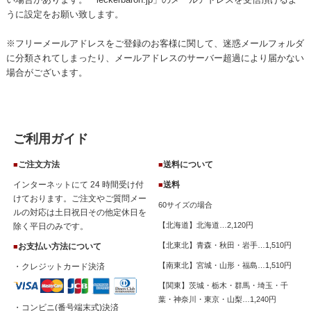
うに設定をお願い致します。
ぜひご賞味ください。
▶▶▶【尾道産】旬のキウイと完熟レモンのジャム商品ページはこち
※フリーメールアドレスをご登録のお客様に関して、迷惑メールフォルダ
ら
に分類されてしまったり、メールアドレスのサーバー超過により届かない
2025.2.12
場合がございます。
・
【青レモンジャム販売開始のお知らせ】
★
大変長らくお待たせ致しました。今期の【尾道産】青レモンジャム
を販売開始いたします！
ご利用ガイド
無添加無着色できれいな緑色のジャムは、水を一切加えず濃厚な仕上
ご注文方法
送料について
■
■
がりです。
希少な青レモンで作ったレッカーバロン自慢の他にはない特製ジャム
インターネットにて 24 時間受け付
送料
■
をこの機会にぜひともご賞味ください。
けております。ご注文やご質問メー
60サイズの場合
ルの対応は土日祝日その他定休日を
▶▶▶季節・数量限定★【尾道産】青レモンジャム商品ページはこち
【北海道】北海道…2,120円
除く平日のみです。
ら
2024.10.3
【北東北】青森・秋田・岩手…1,510円
お支払い方法について
■
【南東北】宮城・山形・福島…1,510円
・クレジットカード決済
・
【いちじくジャムシリーズ販売開始のお知らせ】
【関東】茨城・栃木・群馬・埼玉・千
葉・神奈川・東京・山梨…1,240円
お待たせ致しました。今期のいちじくジャムシリーズ販売を開始いた
・コンビニ(番号端末式)決済