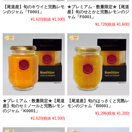
・
【青レモンジャム販売開始のお知らせ】
【尾道産】旬のキウイと完熟レモ
★プレミアム・数量限定★【尾道
ンのジャム「T0001」
産】旬のせとかと完熟レモンのジ
★
大変長らくお待たせ致しました。今期の【尾道産】青レモンジャム
ャム「F0001」
¥1,620
(税抜 ¥1,500)
を販売開始いたします！
¥1,728
(税抜 ¥1,600)
無着色できれいな緑色のジャムは、水を一切加えず濃厚な仕上がりで
す。
希少な青レモンで作ったレッカーバロン自慢の他にはない特製ジャム
をこの機会にぜひともご賞味ください。
▶▶▶季節・数量限定★【尾道産】青レモンジャム商品ページはこち
ら
2025.9.23
・
【いちじくジャムシリーズ販売開始のお知らせ】
お待たせ致しました。今期のいちじくジャムシリーズ販売を開始いた
します。
★プレミアム・数量限定★【尾道
【尾道産】旬のはっさくと完熟レ
いちじくが収穫できる期間は順次商品を追加してまいりますので、ど
産】旬のセミノールと完熟レモン
モンのジャム「B0001」
のジャム「K0001」
うぞよろしくお願い致します。旬のとれたていちじくで作ったジャム
¥1,296
(税抜 ¥1,200)
をこの機会にぜひご賞味ください。
¥1,620
(税抜 ¥1,500)
▶▶▶尾道産の完熟いちじく「蓬莱柿（ほうらいし）」と完熟レモン
のジャム商品ページはこちら