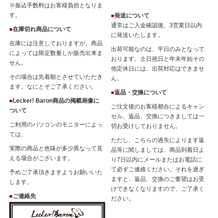
ください
※振込手数料はお客様負担となりま
2024.8.28
す。
発送について
■
通常はご入金確認後、3営業日以内
在庫切れ商品について
■
に発送いたします。
在庫には注意しておりますが、商品
・
【「完熟桃」でつくったジャムシリーズ販売開始】
出荷可能なのは、平日のみとなって
によっては限定数量しか販売出来ま
お待たせいたしました。広島県、瀬戸内尾道で育った糖度が高く濃い
おります。土日祝日と年末年始その
せん。
甘さと上品な香りの「完熟桃」で作ったジャムシリーズ販売開始で
他定休日には、出荷対応はできませ
その場合は先着順とさせていただき
す。
ん。
ます。なにとぞご了承ください。
※お待ちいただいていたお客様には大変申し訳ございませんが、今年
返品・交換について
■
は黄桃の収穫がないため黄桃を使った商品の追加はありません。
Lecker! Baron商品の掲載画像に
■
ご注文後のお客様都合によるキャン
ついて
セル、返品、交換につきましては一
▶▶▶
ジャム・コンフィチュール→もも
ご利用のパソコンのモニターによっ
切お受けしておりません。
2024.8.2
ては、
ただし、こちらの過失によります返
・
【「完熟桃」でつくったジャムシリーズ 近日販売開始】
実際の商品と色味が多少異なって見
品等に関しましては、商品到着日よ
広島県、瀬戸内尾道で育った糖度が高く濃い甘さと上品な香りの「完
える場合がございます。
り7日以内にメールまたはお電話に
熟桃」で作ったジャムシリーズ販売準備中です。
て必ずご連絡ください。それを過ぎ
予めご了承頂きますようお願いいた
近日中にUPいたしますので、どうぞ楽しみにお待ちください。
ますと、返品、交換のご要望はお受
します。
けできなくなりますので、ご了承く
▶▶▶
ジャム・コンフィチュール→もも
ご連絡先
■
ださい。
2024.7.10
・
【お待たせいたしました！広島県、瀬戸内尾道産のいちごをごろご