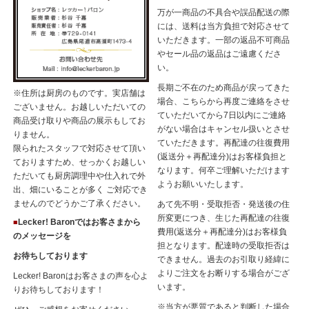
万が一商品の不具合や誤品配送の際
ろと贅沢に使用したいちごジャムシリーズができあがりました】
には、送料は当方負担で対応させて
いただきます。一部の返品不可商品
広島県、瀬戸内尾道で太陽と海風を浴びて栽培されたいちごを贅沢に
やセール品の返品はご遠慮くださ
まるごと使用したいちごジャムシリーズが、少しですができあがりま
い。
した！
長期ご不在のため商品が戻ってきた
果実がごろごろしていて豪華なので、おもてなしにも最適です。どう
※住所は厨房のものです。実店舗は
場合、こちらから再度ご連絡をさせ
ぞお試しください。
ございません。お越しいただいての
ていただいてから7日以内にご連絡
商品受け取りや商品の展示もしてお
がない場合はキャンセル扱いとさせ
▶▶▶
ジャム・コンフィチュール→いちご
りません。
ていただきます。再配達の往復費用
限られたスタッフで対応させて頂い
2024.6.17
(返送分＋再配達分)はお客様負担と
ておりますため、せっかくお越しい
なります。何卒ご理解いただけます
ただいても厨房調理中や仕入れで外
・
【「レストラン ふはく」様の一角にて、「Lecker! Baron」の商品
ようお願いいたします。
出、畑にいることが多く ご対応でき
販売中です】
ませんのでどうかご了承ください。
あて先不明・受取拒否・発送後の住
所変更につき、生じた再配達の往復
Lecker! Baronではお客さまから
■
東急東横線 多摩川駅前の「田園調布せせらぎ公園」内にある「レス
費用(返送分＋再配達分)はお客様負
のメッセージを
トラン ふはく」様の一角にて、「Lecker! Baron」の商品販売中で
担となります。配達時の受取拒否は
す。
お待ちしております
できません。過去のお引取り経緯に
綺麗なお料理がたくさんあるレストランです。お近くにお越しの際に
よりご注文をお断りする場合がござ
Lecker! Baronはお客さまの声を心よ
は是非お立ち寄りください。
います。
りお待ちしております！
※当方が悪質であると判断した場合