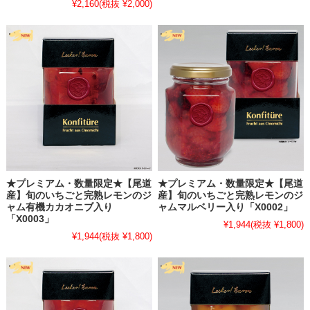
¥2,160
(税抜 ¥2,000)
・
【謹んで新春の祝詞を申し上げます】
新年、明けましておめでとうございます。皆様におかれましては輝か
しい新年をお迎えのこととお喜び申し上げます。また、旧年中は格別
なご高配を賜り厚く御礼申し上げます。本年も更なるサービスの向上
に努めて参りますので、変わらずご愛顧を賜わりますようよろしくお
願い申し上げます。
末筆ながら皆さまのご健康とご多幸を心よりお祈りし、新年のご挨拶
とさせていただきます。
レッカーバロン一同
2026.1.15
★プレミアム・数量限定★【尾道
★プレミアム・数量限定★【尾道
産】旬のいちごと完熟レモンのジ
産】旬のいちごと完熟レモンのジ
・
【年末年始休業のお知らせ】
ャム有機カカオニブ入り
ャムマルベリー入り「X0002」
「X0003」
¥1,944
(税抜 ¥1,800)
2025年もLecker!Baronオンラインショップをご愛顧いただきまして誠
¥1,944
(税抜 ¥1,800)
にありがとうございました。来年もどうぞよろしくお願いいたしま
す。どうぞ良いお年をお迎えください。
誠に勝手ながら、2025年12月26日（金）～2026年1月6日（火）まで
年末年始休業とさせていただきます。
休業期間中のご注文・お問合せにつきましては、ご不便をおかけいた