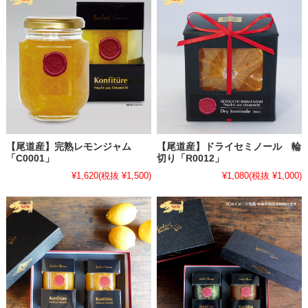
2025.9.7
・
【尾道産の完熟いちじく「蓬莱柿（ほうらいし）」で作ったジャム
シリーズの販売は9月前後の予定です】
尾道産の完熟いちじく「蓬莱柿（ほうらいし）」で作ったジャムシリ
ーズの販売は9月初旬ごろになりそうです。
時期は多少前後しますが、収穫開始次第、順次製造いたします。どう
ぞ楽しみにお待ちください。
【尾道産】完熟レモンジャム
【尾道産】ドライセミノール 輪
▶▶▶
ジャム・コンフィチュール→いちじく
「C0001」
切り「R0012」
2025.8.25
¥1,620
(税抜 ¥1,500)
¥1,080
(税抜 ¥1,000)
・
【尾道で育った桃を贅沢に仕立てたジャムから、お好きな2本を選
べるギフトセットができました】
桃の甘みがふわりと広がり、完熟レモンの酸味がきらりと走る。桃を
贅沢に使った、職人仕立てのジャム。 その中から、お好みの2本を自
由にお選びいただけるギフトセットです。
高級感あふれる貼り箱に入れてお届けするので、贈り物にはもちろ
ん、「自分へのご褒美」にもぴったり。
▶▶▶「Lecker! Baron」のジャムアソートセット ［プレミアムジャ
ム×2本セット］（高級貼り箱代込み）商品ページはこちら