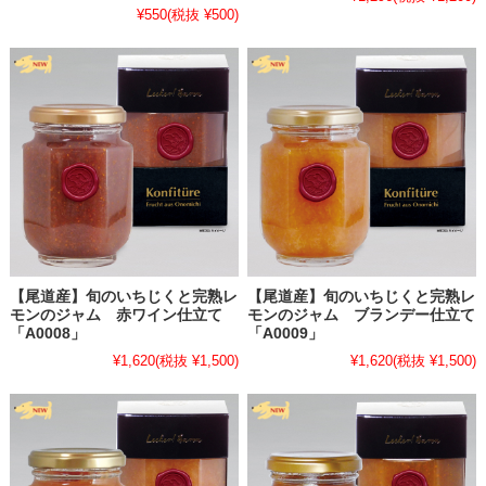
いただきます。予めご了承ください。）
¥550
(税抜 ¥500)
▶▶▶
詳しくは、ゆめタウン徳島様公式サイトページをご確認くださ
い（外部サイト）
2025.8.8
・
【尾道産】旬のミラベルと完熟レモンのジャム 販売開始】
★
お待たせ致しました。尾道の自家農園で大切に育てた、希少果実ミ
ラベルのキレのあるすっぱさが際立つジャムをぜひご賞味ください。
数量がごくわずかなため会員専用販売です。
▶▶▶【尾道産】旬のミラベルと完熟レモンのジャム商品ページはこ
ちら
2025.8.8
【尾道産】旬のいちじくと完熟レ
【尾道産】旬のいちじくと完熟レ
モンのジャム 赤ワイン仕立て
モンのジャム ブランデー仕立て
「A0008」
「A0009」
【大変お待たせいたしました！瀬戸内尾道でとれた糖度が高く濃い甘
¥1,620
(税抜 ¥1,500)
¥1,620
(税抜 ¥1,500)
さと上品な香りの「完熟桃」でつくったジャムシリーズと「旬のプラ
ムと完熟レモンのジャム」ができあがりました】
瀬戸内尾道で育った「完熟桃」「プラム（すもも）」で作ったジャム
ができあがりました。
まるで桃そのものを食べているような濃厚で豊潤なジャムをお楽しみ