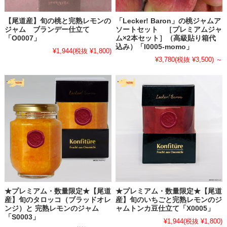
大変お待たせ致しました。今期の珍しい柑橘シリーズ・完熟レモンジ
ャムシリーズ・はっさくジャムシリーズ・キウイジャム販売を開始い
【尾道産】旬の桃と完熟レモンの
「Lecker! Baron」の桃ジャムア
たします！
ジャム ブランデー仕立て
ソートセット ［プレミアムジャ
柑橘やレモンが収穫できる期間は順次商品を追加してまいりますの
「O0007」
ム×2本セット］（高級貼り箱代
込み）「I0005-momo」
で、どうぞよろしくお願い致します。この機会にぜひご賞味くださ
¥1,944
(税抜 ¥1,800)
い。
¥3,780
(税抜 ¥3,500)
～
▶▶▶尾道産の珍しい柑橘類と完熟レモンのジャム商品ページはこち
ら
▶▶▶尾道産の完熟レモンのジャム商品ページはこちら
▶▶▶尾道産の八朔（はっさく）のジャム商品ページはこちら
▶▶▶尾道産のキウイジャム商品ページはこちら
2026.1.28
・
【レモンジャム 近日販売開始のお知らせ】
広島県、瀬戸内尾道産の「防腐剤・ワックス不使用」レモンをたっぷ
りまるごと贅沢に使用したレモンジャムを近日販売予定です。販売開
★プレミアム・数量限定★【尾道
★プレミアム・数量限定★【尾道
始までどうぞ楽しみにお待ちください。
産】旬のタロッコ（ブラッドオレ
産】旬のいちごと完熟レモンのジ
▶▶▶【尾道産】レモンジャム商品ページはこちら
ンジ）と 完熟レモンのジャム
ャムトンカ豆仕立て「X0005」
2026.1.15
「S0003」
¥1,944
(税抜 ¥1,800)