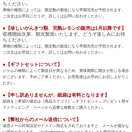
ぞお試しください。
ちください。
果物の種類によっては、限定数の製造になり早期完売が予想されます。
▶▶▶
ジャム・コンフィチュール→いちご
2025.4.11
ご注文はお早目にどうぞ。詳しくは
お問い合わせ
ください。
●
【珍しいかんきつ類、完熟レモンの販売は1月以降です】
・
【長らくお待たせいたしました！広島県、瀬戸内尾道産のレモンを
収穫開始次第、順次製造いたします。どうぞ楽しみにお待
たっぷりまるごと使用した「完熟レモンジャム、せとか、不知火のジ
ちください。
ャム」ができあがりました】
果物の種類によっては、限定数の製造になり早期完売が予想されます。
ご注文はお早目にどうぞ。詳しくは
お問い合わせ
ください。
広島県、瀬戸内尾道産の「防腐剤・ワックス不使用」完熟のレモンを
たっぷりまるごと贅沢に使用したレモンジャムができあがりました！
●
【ギフトセットについて】
ペクチンや香料など、余計なものを一切使わずレモンと砂糖のみで、
ジャムの種類によって製造日が異なるため、賞味期限に開きが生じる場合
水もまったく入れずに作った濃厚なジャムです。
がございます。予めご了承ください。お受取後はお早めにお召し上がりく
どうぞお試しください。
ださい。
▶▶▶
ジャム・コンフィチュール→レモン
●
【申し訳ありませんが、紙袋は有料となります】
▶▶▶
ジャム・コンフィチュール→珍しい柑橘類
紙袋をご希望の場合は［商品カテゴリ］→ギフトセット→プレゼント用ギ
フトラッピング ページから必要な枚数をご購入ください。
・
【旬のキウイと完熟レモンのジャムができあがりました】
●
【弊社からのメール送信について】
★
お待たせ致しました。瀬戸内の光と海風を浴びて栽培された希少な
迷惑メール対策設定やドメイン指定をされておりますと、メールが届かな
尾道産のキウイフルーツと完熟レモンのジャムができあがりました。
い場合があります。
「leckerbaron.jp」のメールアドレスを受信頂けるよ