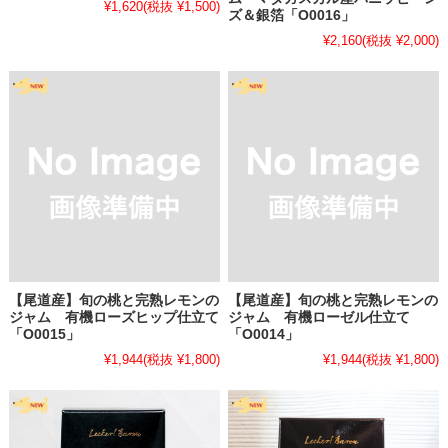
¥1,620
(税抜 ¥1,500)
尾道でとれたびわをひとつずつ丁寧に下ごしらえし、果実の美しさを
ズ＆銀箔「O0016」
瓶にそのまま閉じこめてローズヒップと合わせて仕立てています。こ
¥2,160
(税抜 ¥2,000)
の季節のごちそうをお楽しみください。
詳しくはこちら▶▶▶ジャム・コンフィチュール→びわ
2026.6.19
・
【大変お待たせいたしました！広島県、瀬戸内尾道産のいちごをご
ろごろと贅沢に使用したいちごジャムシリーズができあがりました】
広島県・瀬戸内尾道の陽光とやさしい海風に育まれたいちごを、贅沢
にまるごと閉じ込めたジャムシリーズがようやくできあがりました。
果実がごろごろと詰まった華やかな仕上がりは、おもてなしにも。ど
【尾道産】旬の桃と完熟レモンの
【尾道産】旬の桃と完熟レモンの
ジャム 有機ローズヒップ仕立て
ジャム 有機ローゼル仕立て
うぞ、この季節のごちそうをお楽しみください。
「O0015」
「O0014」
¥1,944
(税抜 ¥1,800)
¥1,944
(税抜 ¥1,800)
▶▶▶
ジャム・コンフィチュール→いちご
2026.4.22