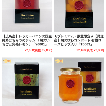
しますが始業日の1月6日より順次対応やお返事をさせていただきま
す。どうかご理解賜りますようお願いいたします。
2025.12.31
・
【ゆめタウン徳島「パン＆スイーツセレクション」出店終了の
お礼】
ゆめタウン徳島にて開催の【パン＆スイーツセレクション】での出店
が無事終了しました。
【広島産】レッカーバロンの国産
★プレミアム・数量限定★【尾道
ご来場いただいた皆様、お話しさせていただけた方、ご関係者様に心
純粋はちみつのジャム 〔旬のい
産】旬のびわコンポート 有機ロ
ちごと完熟レモン〕「Y0001」
ーズヒップ入り「T0003」
から感謝申し上げます。本当にありがとうございました。
¥2,160
(税抜 ¥2,000)
¥2,160
(税抜 ¥2,000)
2025.10.27
・
【青レモンジャム在庫追加のお知らせ】
★
お待たせ致しました【尾道産】青レモンジャムの在庫を少量追加し
ました
この機会にぜひともご賞味ください。
▶▶▶季節・数量限定★【尾道産】青レモンジャム商品ページはこち
ら
2025.10.10