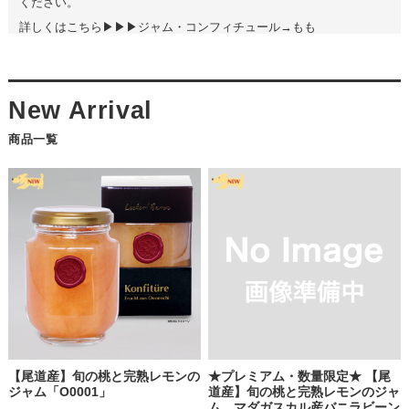
ください。
詳しくはこちら▶▶▶ジャム・コンフィチュール→もも
2026.7.29
【
尾道の完熟桃を贅沢に使用したジャムシリーズ 近日販売開
始
】
商品一覧
広島県・瀬戸内尾道で育まれた、芳醇な香りと濃厚な甘みをもつ完熟
桃を使用したジャムシリーズを、ただいま販売準備中です。
収穫状況に合わせて少量ずつ製造するため、商品は順次のご案内とな
ります。全種類を同時にご用意できない場合がございますが、旬の味
わいをどうぞお楽しみください。
詳しくはこちら▶▶▶ジャム・コンフィチュール→もも
2026.6.19
【
広島県、瀬戸内尾道産のびわとローズヒップのコンポートがで
きました
】
【尾道産】旬の桃と完熟レモンの
★プレミアム・数量限定★ 【尾
ジャム「O0001」
道産】旬の桃と完熟レモンのジャ
ム マダガスカル産バニラビーン