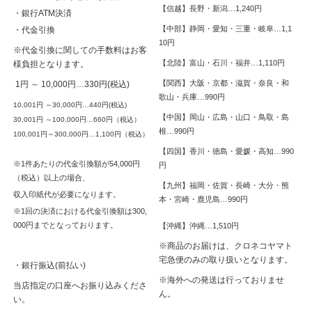
します。
【信越】長野・新潟…1,240円
・銀行ATM決済
いちじくが収穫できる期間は順次商品を追加してまいりますので、ど
【中部】静岡・愛知・三重・岐阜…1,1
・代金引換
うぞよろしくお願い致します。旬のとれたていちじくで作ったジャム
10円
※代金引換に関しての手数料はお客
をこの機会にぜひご賞味ください。
【北陸】富山・石川・福井…1,110円
様負担となります。
▶▶▶尾道産の完熟いちじく「蓬莱柿（ほうらいし）」と完熟レモン
【関西】大阪・京都・滋賀・奈良・和
1円 ～ 10,000円…330円(税込)
のジャム商品ページはこちら
歌山・兵庫…990円
2024.9.5
10,001円 ～30,000円…440円(税込)
【中国】岡山・広島・山口・鳥取・島
30,001円 ～100,000円…660円（税込）
・
【台風10号の接近による配送に関するお知らせ】
根…990円
100,001円～300,000円…1,100円（税込）
【四国】香川・徳島・愛媛・高知…990
平素は格別のご高配を賜り、厚く御礼申し上げます。
※1件あたりの代金引換額が54,000円
円
この度の台風10号の影響により、一部の地域で配達に遅れが生じる可
（税込）以上の場合、
【九州】福岡・佐賀・長崎・大分・熊
能性がございます。また、ご指定いただいた日時でのお届けができな
収入印紙代が必要になります。
本・宮崎・鹿児島…990円
い場合もございます。
※1回の決済における代金引換額は300,
お客様には大変ご迷惑をお掛けいたしますが、 何卒ご了承いただき
000円までとなっております。
【沖縄】沖縄…1,510円
ますようお願い申し上げます。
※商品のお届けは、クロネコヤマト
詳しい状況につきましては、ヤマト運輸様ホームページよりご確認く
宅急便のみの取り扱いとなります。
・銀行振込(前払い)
ださい。
※海外への発送は行っておりませ
当店指定の口座へお振り込みくださ
ん。
い。
▶▶▶
詳しくはクロネコヤマト様（外部サイト）のサイトよりご確認