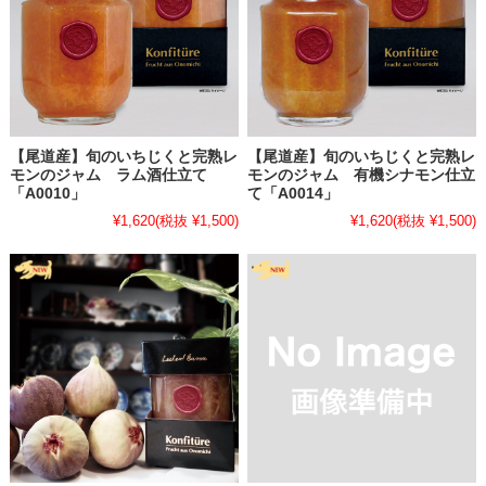
ください。7月末あたりまで桃がとれる間は商品を随時追加いたしま
す。
▶▶▶
ジャム・コンフィチュール→もも
▶▶▶
ジャム・コンフィチュール→プラム（スモモ）
2025.7.19
【尾道産】旬のいちじくと完熟レ
【尾道産】旬のいちじくと完熟レ
・
【大変珍しい尾道産「ミラベル」でつくったジャム 近日販売開
モンのジャム ラム酒仕立て
モンのジャム 有機シナモン仕立
始】
「A0010」
て「A0014」
広島県、瀬戸内尾道で自家栽培した「ミラベル」で作ったジャムを販
¥1,620
(税抜 ¥1,500)
¥1,620
(税抜 ¥1,500)
売準備中です。
近日中にUP予定です。どうぞ楽しみにお待ちください。
▶▶▶
ジャム・コンフィチュール→プラム
2025.7.7
・
【「完熟桃」でつくったジャムシリーズ 近日販売開始】
広島県、瀬戸内尾道で育った糖度が高く濃い甘さと上品な香りの「完
熟桃」で作ったジャムシリーズ販売準備中です。
近日中にUPいたしますので、どうぞ楽しみにお待ちください。
▶▶▶
ジャム・コンフィチュール→プラム（スモモ）