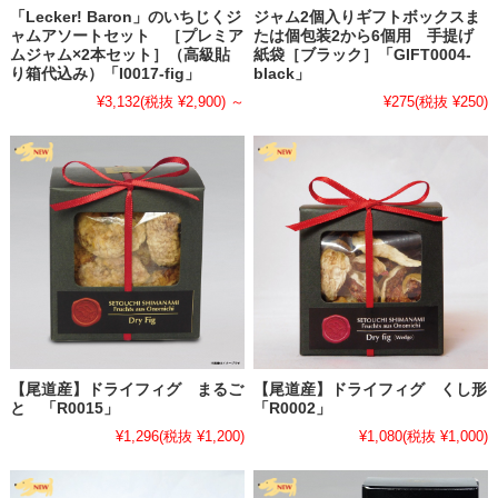
2025.7.7
「Lecker! Baron」のいちじくジ
ジャム2個入りギフトボックスま
・
【夏期休業日のお知らせ】
ャムアソートセット ［プレミア
たは個包装2から6個用 手提げ
ムジャム×2本セット］（高級貼
紙袋［ブラック］「GIFT0004-
いつもLecker! Baronオンラインショップをご愛用いただきまして誠に
り箱代込み）「I0017-fig」
black」
ありがとうございます。
¥3,132
(税抜 ¥2,900)
～
¥275
(税抜 ¥250)
誠に勝手ながら、2025年8月9日（土）～2025年8月17日（日）まで夏
季休業日とさせて頂きます。
おやすみ期間中にいただいたご注文の『ご注文確認メール』は自動配
信されますが、発送、【受注(在庫確認)メール】の送信、お問い合わ
せに対するご返答、その他業務は8月18日（月）以降順次対応となり
ます。予めご了承お願いいたします。
▶▶▶
夏季休業のお知らせ
2025.6.19
・
【旬のキウイと完熟レモンのジャムを追加いたしました】
★
お待たせ致しました。瀬戸内の光と海風を浴びて栽培された希少な
尾道産のキウイフルーツと完熟レモンのジャムができあがりました。
【尾道産】ドライフィグ まるご
【尾道産】ドライフィグ くし形
ぜひご賞味ください。
と 「R0015」
「R0002」
▶▶▶【尾道産】旬のキウイと完熟レモンのジャム商品ページはこち
¥1,296
(税抜 ¥1,200)
¥1,080
(税抜 ¥1,000)
ら
2025.5.19