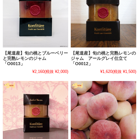
・
【いちごジャムシリーズ 近日販売開始のお知らせ】
広島県、瀬戸内尾道で太陽と海風を浴びて栽培されたいちごを贅沢に
まるごと使用したいちごジャムシリーズを近日販売予定です。販売開
始までどうぞ楽しみにお待ちください。
▶▶▶【尾道産】いちごジャムシリーズ商品ページはこちら
2026.4.2
【尾道産】旬の桃とブルーベリー
【尾道産】旬の桃と完熟レモンの
と完熟レモンのジャム
ジャム アールグレイ仕立て
「O0013」
「O0012」
・
【【尾道産】ドライセミノール販売中】
¥2,160
(税抜 ¥2,000)
¥1,620
(税抜 ¥1,500)
広島県、瀬戸内尾道でとれた「幻の柑橘」ともいわれる貴重な完熟セ
ミノールを贅沢に輪切りにしてそのままドライフルーツにしました。
今年は例年以上の出来です。どうぞお試しください。
▶▶▶【尾道産】ドライセミノール商品ページはこちら
2026.2.10
・
【珍しい柑橘シリーズ・完熟レモンジャムシリーズ・キウイジャム
販売開始のお知らせ】