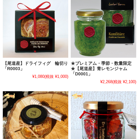
・
【ゆめタウン徳島「隠れた銘店を発掘！ゆめとくパンマルシェ」出
店終了のお礼】
ゆめタウン徳島にて開催の【隠れた銘店を発掘！ゆめとくパンマルシ
ェ】での出店が無事終了しました。
初出店させていただいた徳島県でしたが、ご来場いただいた皆様、今
回初めて興味を持ってお話しさせていただけた方、ご関係者様に心か
ら感謝申し上げます。まことにありがとうございました。
2025.4.30
・
【ゆめタウン徳島「隠れた銘店を発掘！ゆめとくパンマルシェ」参
加のお知らせ】
【尾道産】ドライフィグ 輪切り
★プレミアム・季節・数量限定
「R0003」
★【尾道産】青レモンジャム
「D0001」
2025年04月26日(土) から04月27日(日) の間、ゆめタウン徳島 1F セ
¥1,080
(税抜 ¥1,000)
¥2,268
(税抜 ¥2,100)
ントラルコート・1F ウエストコートにて開催される
【隠れた銘店を発掘！ゆめとくパンマルシェ】に出店いたします。
（入場無料）
四国初出店！ぜひお気軽にお立ち寄りいただければ嬉しいです。
（この間は誠に勝手ながらネット受付・発送業務は臨時休業とさせて
いただきます。予めご了承ください。）
▶▶▶
詳しくは、ゆめタウン徳島様公式サイトページをご確認くださ
い（外部サイト）
2025.4.20