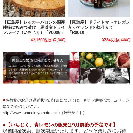
・
【2025年ゴールデンウイーク休業日のお知らせ】
【広島産】レッカーバロンの国産
【尾道産】ドライトマトオレガノ
純粋はちみつ漬け 尾道産ドライ
入りゲランドの塩仕立て
いつもLecker! Baronオンラインショップをご愛用いただきまして誠に
フルーツ（いちじく）「V0006」
「R0010」
ありがとうございます。
¥2,160
(税抜 ¥2,000)
¥864
(税抜 ¥800)
誠に勝手ながら、2025年4月24日（木）～2025年5月7日（水）まで、
ゴールデンウィーク休業とさせていただきます。2025年4月26日
（土）、4月27日（日）は徳島県でイベント出店します。詳細は追っ
てお知らせいたします。
▶▶▶
ゴールデンウィーク休業のお知らせ
2025.4.16
・
【大変お待たせいたしました！広島県、瀬戸内尾道産のいちごを
ごろごろと贅沢に使用したいちごジャムシリーズができあがりまし
た】
●
お荷物のお届け遅延状況の詳細については、ヤマト運輸様ホームページ
にてご確認ください。
広島県、瀬戸内尾道で太陽と海風を浴びて栽培されたいちごを贅沢に
http://www.kuronekoyamato.co.jp
（外部サイト）
まるごと使用したいちごジャムシリーズが、少しですができあがりま
した！
●
【いちじく、青レモンの販売は9月前後の予定です】
果実がごろごろしていて豪華なので、おもてなしにも最適です。どう
収穫開始次第、順次製造いたします。どうぞ楽しみにお待