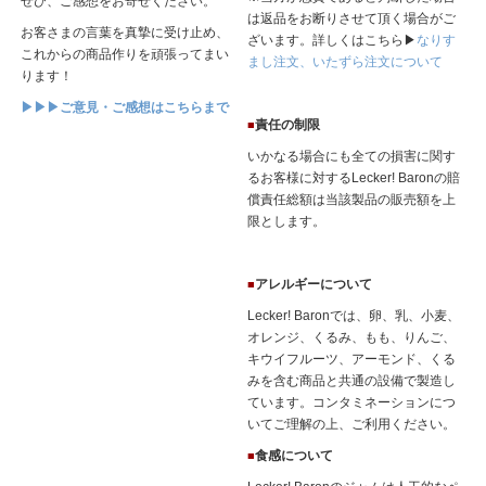
ぜひ、ご感想をお寄せください。
▶▶▶
田園調布せせらぎ公園内「レストランふはく」様WEB（外部
は返品をお断りさせて頂く場合がご
お客さまの言葉を真摯に受け止め、
サイト）
ざいます。詳しくはこちら▶
なりす
これからの商品作りを頑張ってまい
まし注文、いたずら注文について
2024.6.17
ります！
・
【広島県、瀬戸内尾道産のレモンをたっぷりまるごと使用した完熟
▶▶▶ご意見・ご感想はこちらまで
責任の制限
■
レモンジャムのラム酒仕立てができあがりました】
いかなる場合にも全ての損害に関す
るお客様に対するLecker! Baronの賠
広島県、瀬戸内尾道産の「防腐剤・ワックス不使用」完熟のレモンを
償責任総額は当該製品の販売額を上
たっぷりまるごと贅沢に使用したレモンジャム、ラム酒仕立てができ
限とします。
あがりました！
完熟レモンジャムにラム酒を加えることで、ほろ苦い大人の味のジャ
ムに仕上げました。どうぞお試しください。
アレルギーについて
■
Lecker! Baronでは、卵、乳、小麦、
▶▶▶
ジャム・コンフィチュール→レモン
オレンジ、くるみ、もも、りんご、
2024.4.22
キウイフルーツ、アーモンド、くる
・
【お待たせいたしました！広島県、瀬戸内尾道産のレモンをたっぷ
みを含む商品と共通の設備で製造し
りまるごと使用した完熟レモンジャムができあがりました】
ています。コンタミネーションにつ
いてご理解の上、ご利用ください。
広島県、瀬戸内尾道産の「防腐剤・ワックス不使用」完熟のレモンを
食感について
■
たっぷりまるごと贅沢に使用したレモンジャムができあがりました！