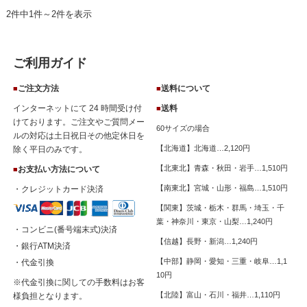
2件中1件～2件を表示
ご利用ガイド
ご注文方法
送料について
■
■
インターネットにて 24 時間受け付
送料
■
けております。ご注文やご質問メー
60サイズの場合
ルの対応は土日祝日その他定休日を
【北海道】北海道…2,120円
除く平日のみです。
【北東北】青森・秋田・岩手…1,510円
お支払い方法について
■
【南東北】宮城・山形・福島…1,510円
・クレジットカード決済
【関東】茨城・栃木・群馬・埼玉・千
葉・神奈川・東京・山梨…1,240円
・コンビニ(番号端末式)決済
【信越】長野・新潟…1,240円
・銀行ATM決済
【中部】静岡・愛知・三重・岐阜…1,1
・代金引換
10円
※代金引換に関しての手数料はお客
【北陸】富山・石川・福井…1,110円
様負担となります。