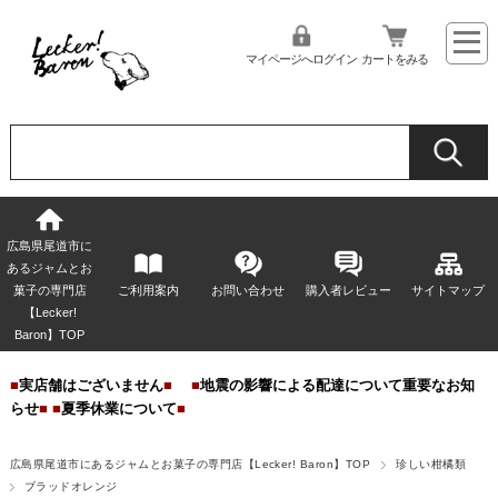
マイページへログイン
カートをみる
広島県尾道市に
あるジャムとお
菓子の専門店
ご利用案内
お問い合わせ
購入者レビュー
サイトマップ
【Lecker!
Baron】TOP
■
実店舗はございません
■
■
地震の影響による配達について重要なお知
らせ
■
■
夏季休業について
■
広島県尾道市にあるジャムとお菓子の専門店【Lecker! Baron】TOP
珍しい柑橘類
ブラッドオレンジ