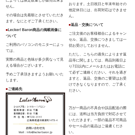
によっては限定数量しか販売出来ま
おります。土日祝日と年末年始その
せん。
他定休日には、出荷対応はできませ
その場合は先着順とさせていただき
ん。
ます。なにとぞご了承ください。
返品・交換について
■
Lecker! Baron商品の掲載画像に
■
ご注文後のお客様都合によるキャン
ついて
セル、返品、交換につきましては一
ご利用のパソコンのモニターによっ
切お受けしておりません。
ては、
ただし、こちらの過失によります返
実際の商品と色味が多少異なって見
品等に関しましては、商品到着日よ
える場合がございます。
り7日以内にメールまたはお電話に
て必ずご連絡ください。それを過ぎ
予めご了承頂きますようお願いいた
ますと、返品、交換のご要望はお受
します。
けできなくなりますので、ご了承く
ご連絡先
■
ださい。
万が一商品の不具合や誤品配送の際
には、送料は当方負担で対応させて
いただきます。一部の返品不可商品
やセール品の返品はご遠慮くださ
い。