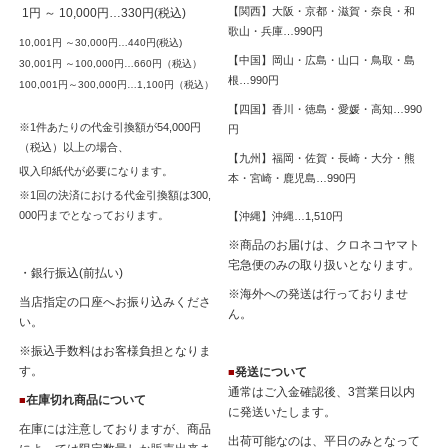
【関西】大阪・京都・滋賀・奈良・和
1円 ～ 10,000円…330円(税込)
歌山・兵庫…990円
10,001円 ～30,000円…440円(税込)
【中国】岡山・広島・山口・鳥取・島
30,001円 ～100,000円…660円（税込）
根…990円
100,001円～300,000円…1,100円（税込）
【四国】香川・徳島・愛媛・高知…990
※1件あたりの代金引換額が54,000円
円
（税込）以上の場合、
【九州】福岡・佐賀・長崎・大分・熊
収入印紙代が必要になります。
本・宮崎・鹿児島…990円
※1回の決済における代金引換額は300,
000円までとなっております。
【沖縄】沖縄…1,510円
※商品のお届けは、クロネコヤマト
宅急便のみの取り扱いとなります。
・銀行振込(前払い)
※海外への発送は行っておりませ
当店指定の口座へお振り込みくださ
ん。
い。
※振込手数料はお客様負担となりま
す。
発送について
■
通常はご入金確認後、3営業日以内
在庫切れ商品について
■
に発送いたします。
在庫には注意しておりますが、商品
出荷可能なのは、平日のみとなって