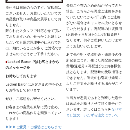
長期ご不在のため商品が戻ってきた
※住所は厨房のものです。実店舗は
場合、こちらから再度ご連絡をさせ
ございません。お越しいただいての
ていただいてから7日以内にご連絡
商品受け取りや商品の展示もしてお
がない場合はキャンセル扱いとさせ
りません。
ていただきます。再配達の往復費用
限られたスタッフで対応させて頂い
(返送分＋再配達分)はお客様負担と
ておりますため、せっかくお越しい
なります。何卒ご理解いただけます
ただいても厨房調理中や仕入れで外
ようお願いいたします。
出、畑にいることが多く ご対応でき
ませんのでどうかご了承ください。
あて先不明・受取拒否・発送後の住
所変更につき、生じた再配達の往復
Lecker! Baronではお客さまから
■
費用(返送分＋再配達分)はお客様負
のメッセージを
担となります。配達時の受取拒否は
お待ちしております
できません。過去のお引取り経緯に
よりご注文をお断りする場合がござ
Lecker! Baronはお客さまの声を心よ
います。
りお待ちしております！
※当方が悪質であると判断した場合
ぜひ、ご感想をお寄せください。
は返品をお断りさせて頂く場合がご
お客さまの言葉を真摯に受け止め、
ざいます。詳しくはこちら▶
なりす
これからの商品作りを頑張ってまい
まし注文、いたずら注文について
ります！
▶▶▶ご意見・ご感想はこちらまで