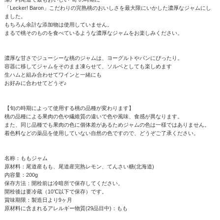
「Lecker! Baron」こだわりの完熟桃のおいしさを最大限にいかした濃厚なジャムにし
ました。
もちろん余計な添加物は使用していません。
まるで桃そのものを食べているような濃厚なジャムをお楽しみください。
濃厚な甘さでジューシーな桃のジャムは、ヨーグルトやパンにぴったり。
容器に移してジャムをそのまま凍らせて、ソルベとしても楽しめます
生ハムと組み合わせてワインと一緒にも
お好みに合わせてどうぞ♪
【旬の時期によって使用する桃の品種が変わります】
桃の品種による果肉の色や繊維質の違いで色や風味、食感が異なります。
また、同じ品種でも果肉の色に個体差があるためジャムの色は一様ではありません。
着色料などの薬品を使用していない自然の色ですので、どうぞご了承ください。
名称：ももジャム
原材料：尾道産もも、尾道産完熟レモン、てんさい糖(北海道)
内容量：200g
保存方法：開栓前は冷暗所で保存してください。
開栓後は要冷蔵（10℃以下で保存）です。
賞味期限：製造日より9ヶ月
原材料に含まれるアレルギー物質(29品目中)：もも