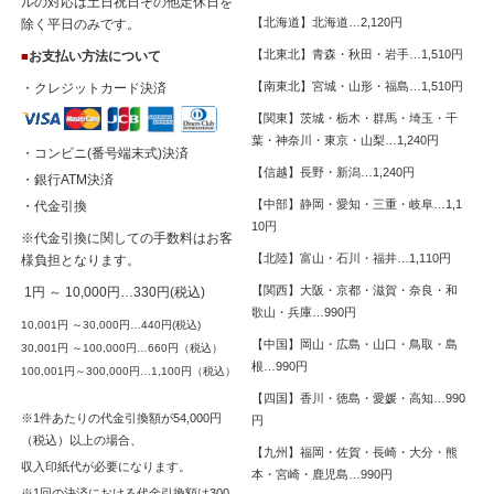
ルの対応は土日祝日その他定休日を
【北海道】北海道…2,120円
除く平日のみです。
【北東北】青森・秋田・岩手…1,510円
お支払い方法について
■
【南東北】宮城・山形・福島…1,510円
・クレジットカード決済
【関東】茨城・栃木・群馬・埼玉・千
葉・神奈川・東京・山梨…1,240円
・コンビニ(番号端末式)決済
【信越】長野・新潟…1,240円
・銀行ATM決済
【中部】静岡・愛知・三重・岐阜…1,1
・代金引換
10円
※代金引換に関しての手数料はお客
【北陸】富山・石川・福井…1,110円
様負担となります。
【関西】大阪・京都・滋賀・奈良・和
1円 ～ 10,000円…330円(税込)
歌山・兵庫…990円
10,001円 ～30,000円…440円(税込)
【中国】岡山・広島・山口・鳥取・島
30,001円 ～100,000円…660円（税込）
根…990円
100,001円～300,000円…1,100円（税込）
【四国】香川・徳島・愛媛・高知…990
※1件あたりの代金引換額が54,000円
円
（税込）以上の場合、
【九州】福岡・佐賀・長崎・大分・熊
収入印紙代が必要になります。
本・宮崎・鹿児島…990円
※1回の決済における代金引換額は300,