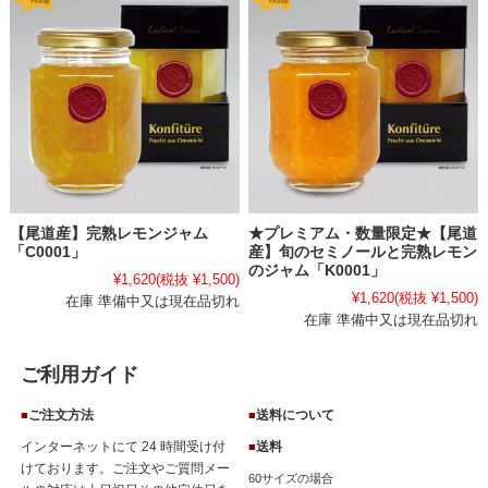
【尾道産】完熟レモンジャム
★プレミアム・数量限定★【尾道
「C0001」
産】旬のセミノールと完熟レモン
のジャム「K0001」
¥1,620
(税抜 ¥1,500)
¥1,620
(税抜 ¥1,500)
在庫 準備中又は現在品切れ
在庫 準備中又は現在品切れ
ご利用ガイド
ご注文方法
送料について
■
■
インターネットにて 24 時間受け付
送料
■
けております。ご注文やご質問メー
60サイズの場合