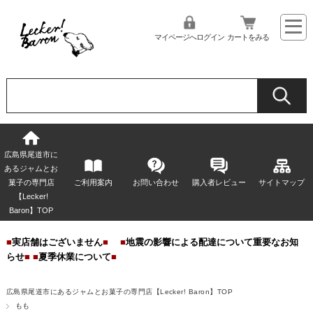
マイページへログイン
カートをみる
広島県尾道市に
あるジャムとお
菓子の専門店
ご利用案内
お問い合わせ
購入者レビュー
サイトマップ
【Lecker!
Baron】TOP
■
実店舗はございません
■
■
地震の影響による配達について重要なお知
らせ
■
■
夏季休業について
■
広島県尾道市にあるジャムとお菓子の専門店【Lecker! Baron】TOP
もも