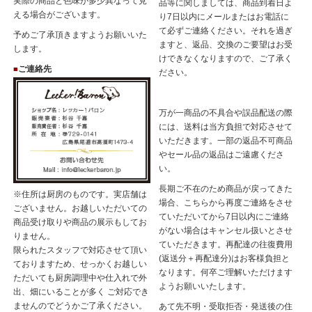
実際の商品と色味が多少異なって見
品等に関しましては、商品到着日よ
える場合がございます。
り7日以内にメールまたはお電話に
て必ずご連絡ください。それを過ぎ
予めご了承頂きますようお願いいた
ますと、返品、交換のご要望はお受
します。
けできなくなりますので、ご了承く
ご連絡先
■
ださい。
万が一商品の不具合や誤品配送の際
には、送料は当方負担で対応させて
いただきます。一部の返品不可商品
やセール品の返品はご遠慮くださ
い。
長期ご不在のため商品が戻ってきた
※住所は厨房のものです。実店舗は
場合、こちらから再度ご連絡をさせ
ございません。お越しいただいての
ていただいてから7日以内にご連絡
商品受け取りや商品の展示もしてお
がない場合はキャンセル扱いとさせ
りません。
ていただきます。再配達の往復費用
限られたスタッフで対応させて頂い
(返送分＋再配達分)はお客様負担と
ておりますため、せっかくお越しい
なります。何卒ご理解いただけます
ただいても厨房調理中や仕入れで外
ようお願いいたします。
出、畑にいることが多く ご対応でき
ませんのでどうかご了承ください。
あて先不明・受取拒否・発送後の住