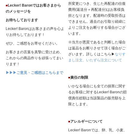
所変更につき、生じた再配達の往復
Lecker! Baronではお客さまから
■
費用(返送分＋再配達分)はお客様負
のメッセージを
担となります。配達時の受取拒否は
お待ちしております
できません。過去のお引取り経緯に
よりご注文をお断りする場合がござ
Lecker! Baronはお客さまの声を心よ
います。
りお待ちしております！
※当方が悪質であると判断した場合
ぜひ、ご感想をお寄せください。
は返品をお断りさせて頂く場合がご
お客さまの言葉を真摯に受け止め、
ざいます。詳しくはこちら▶
なりす
これからの商品作りを頑張ってまい
まし注文、いたずら注文について
ります！
▶▶▶ご意見・ご感想はこちらまで
責任の制限
■
いかなる場合にも全ての損害に関す
るお客様に対するLecker! Baronの賠
償責任総額は当該製品の販売額を上
限とします。
アレルギーについて
■
Lecker! Baronでは、卵、乳、小麦、