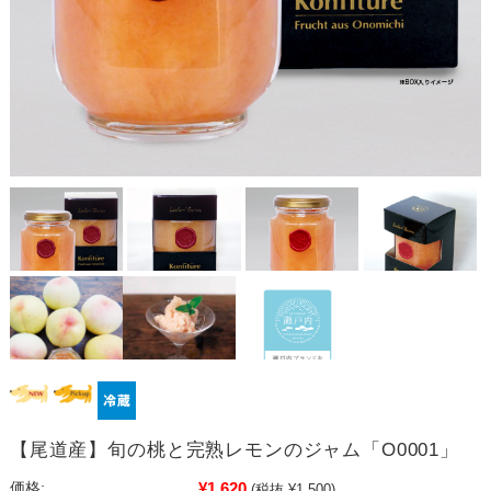
【尾道産】旬の桃と完熟レモンのジャム「O0001」
¥1,620
価格:
(税抜 ¥1,500)