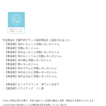
下記商品が【瀬戸内ブランド認定商品】に認定されました。
・【尾道産】旬のいちじくと完熟レモンのジャム、
・【尾道産】完熟レモンジャム、
・【尾道産】旬のはっさくと完熟レモンのジャム
・【尾道産】旬のセミノールと完熟レモンのジャム
・【尾道産】旬の桃と完熟レモンのジャム
・【尾道産】青レモンのジャム
・【尾道産】旬のプラムと完熟レモンのジャム
・【尾道産】旬のせとかと完熟レモンのジャム
・【尾道産】旬のはるみと完熟レモンのジャム
・【尾道産】セミドライフィグ 赤ワイン仕立て
・【尾道産】ドライフィグ くし形
※まれに果皮が混ざる事や、空気に触れている場所が酸化し黒変・褐色化する場合がございます。
これはLecker! Baronのジャムが酸化防止剤を使用していない為です。