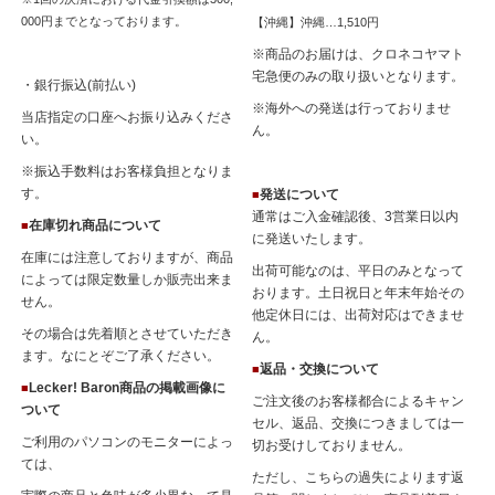
000円までとなっております。
【沖縄】沖縄…1,510円
※商品のお届けは、クロネコヤマト
宅急便のみの取り扱いとなります。
・銀行振込(前払い)
※海外への発送は行っておりませ
当店指定の口座へお振り込みくださ
ん。
い。
※振込手数料はお客様負担となりま
す。
発送について
■
通常はご入金確認後、3営業日以内
在庫切れ商品について
■
に発送いたします。
在庫には注意しておりますが、商品
出荷可能なのは、平日のみとなって
によっては限定数量しか販売出来ま
おります。土日祝日と年末年始その
せん。
他定休日には、出荷対応はできませ
その場合は先着順とさせていただき
ん。
ます。なにとぞご了承ください。
返品・交換について
■
Lecker! Baron商品の掲載画像に
■
ご注文後のお客様都合によるキャン
ついて
セル、返品、交換につきましては一
ご利用のパソコンのモニターによっ
切お受けしておりません。
ては、
ただし、こちらの過失によります返