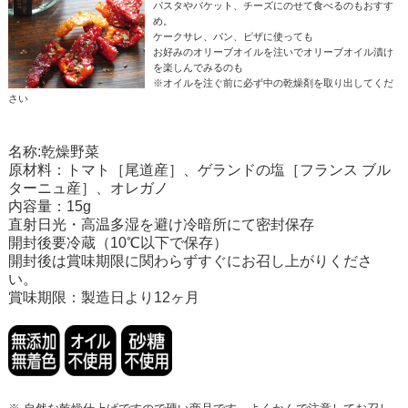
パスタやバケット、チーズにのせて食べるのもおすす
め。
ケークサレ、パン、ピザに使っても
お好みのオリーブオイルを注いでオリーブオイル漬け
を楽しんでみるのも
※オイルを注ぐ前に必ず中の乾燥剤を取り出してくだ
さい
名称:乾燥野菜
原材料：トマト［尾道産］、ゲランドの塩［フランス ブル
ターニュ産］、オレガノ
内容量：15g
直射日光・高温多湿を避け冷暗所にて密封保存
開封後要冷蔵（10℃以下で保存）
開封後は賞味期限に関わらずすぐにお召し上がりくださ
い。
賞味期限：製造日より12ヶ月