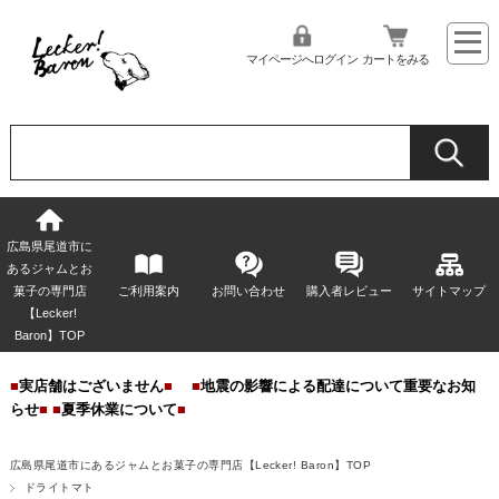
マイページへログイン
カートをみる
広島県尾道市に
あるジャムとお
菓子の専門店
ご利用案内
お問い合わせ
購入者レビュー
サイトマップ
【Lecker!
Baron】TOP
■
実店舗はございません
■
■
地震の影響による配達について重要なお知
らせ
■
■
夏季休業について
■
広島県尾道市にあるジャムとお菓子の専門店【Lecker! Baron】TOP
ドライトマト