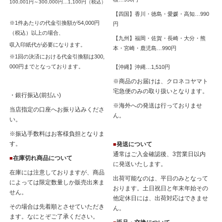
100,001円～300,000円…1,100円（税込）
【四国】香川・徳島・愛媛・高知…990
※1件あたりの代金引換額が54,000円
円
（税込）以上の場合、
【九州】福岡・佐賀・長崎・大分・熊
収入印紙代が必要になります。
本・宮崎・鹿児島…990円
※1回の決済における代金引換額は300,
000円までとなっております。
【沖縄】沖縄…1,510円
※商品のお届けは、クロネコヤマト
宅急便のみの取り扱いとなります。
・銀行振込(前払い)
※海外への発送は行っておりませ
当店指定の口座へお振り込みくださ
ん。
い。
※振込手数料はお客様負担となりま
す。
発送について
■
通常はご入金確認後、3営業日以内
在庫切れ商品について
■
に発送いたします。
在庫には注意しておりますが、商品
出荷可能なのは、平日のみとなって
によっては限定数量しか販売出来ま
おります。土日祝日と年末年始その
せん。
他定休日には、出荷対応はできませ
その場合は先着順とさせていただき
ん。
ます。なにとぞご了承ください。