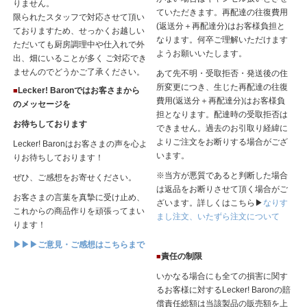
りません。
ていただきます。再配達の往復費用
限られたスタッフで対応させて頂い
(返送分＋再配達分)はお客様負担と
ておりますため、せっかくお越しい
なります。何卒ご理解いただけます
ただいても厨房調理中や仕入れで外
ようお願いいたします。
出、畑にいることが多く ご対応でき
ませんのでどうかご了承ください。
あて先不明・受取拒否・発送後の住
所変更につき、生じた再配達の往復
Lecker! Baronではお客さまから
■
費用(返送分＋再配達分)はお客様負
のメッセージを
担となります。配達時の受取拒否は
お待ちしております
できません。過去のお引取り経緯に
よりご注文をお断りする場合がござ
Lecker! Baronはお客さまの声を心よ
います。
りお待ちしております！
※当方が悪質であると判断した場合
ぜひ、ご感想をお寄せください。
は返品をお断りさせて頂く場合がご
お客さまの言葉を真摯に受け止め、
ざいます。詳しくはこちら▶
なりす
これからの商品作りを頑張ってまい
まし注文、いたずら注文について
ります！
▶▶▶ご意見・ご感想はこちらまで
責任の制限
■
いかなる場合にも全ての損害に関す
るお客様に対するLecker! Baronの賠
償責任総額は当該製品の販売額を上