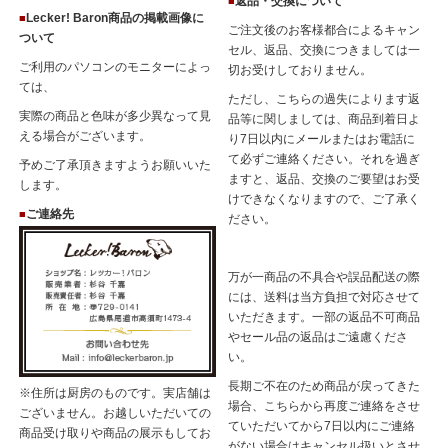
返品・交換について
■
Lecker! Baron商品の掲載画像に
■
ご注文後のお客様都合によるキャン
ついて
セル、返品、交換につきましては一
ご利用のパソコンのモニターによっ
切お受けしておりません。
ては、
ただし、こちらの過失によります返
実際の商品と色味が多少異なって見
品等に関しましては、商品到着日よ
える場合がございます。
り7日以内にメールまたはお電話に
て必ずご連絡ください。それを過ぎ
予めご了承頂きますようお願いいた
ますと、返品、交換のご要望はお受
します。
けできなくなりますので、ご了承く
ご連絡先
■
ださい。
万が一商品の不具合や誤品配送の際
には、送料は当方負担で対応させて
いただきます。一部の返品不可商品
やセール品の返品はご遠慮くださ
い。
長期ご不在のため商品が戻ってきた
※住所は厨房のものです。実店舗は
場合、こちらから再度ご連絡をさせ
ございません。お越しいただいての
ていただいてから7日以内にご連絡
商品受け取りや商品の展示もしてお
がない場合はキャンセル扱いとさせ