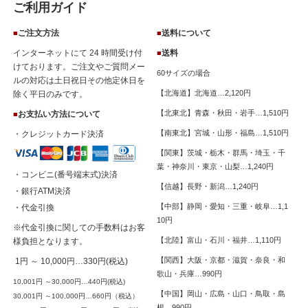
ご利用ガイド
ご注文方法
送料について
■
■
インターネットにて 24 時間受け付
送料
■
けております。ご注文やご質問メー
60サイズの場合
ルの対応は土日祝日その他定休日を
【北海道】北海道…2,120円
除く平日のみです。
【北東北】青森・秋田・岩手…1,510円
お支払い方法について
■
【南東北】宮城・山形・福島…1,510円
・クレジットカード決済
【関東】茨城・栃木・群馬・埼玉・千
葉・神奈川・東京・山梨…1,240円
・コンビニ(番号端末式)決済
【信越】長野・新潟…1,240円
・銀行ATM決済
【中部】静岡・愛知・三重・岐阜…1,1
・代金引換
10円
※代金引換に関しての手数料はお客
【北陸】富山・石川・福井…1,110円
様負担となります。
【関西】大阪・京都・滋賀・奈良・和
1円 ～ 10,000円…330円(税込)
歌山・兵庫…990円
10,001円 ～30,000円…440円(税込)
【中国】岡山・広島・山口・鳥取・島
30,001円 ～100,000円…660円（税込）
根…990円