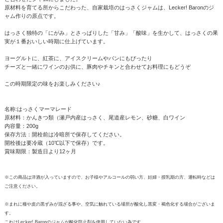
原材料を育てる所からこだわった、自家栽培のはっさくジャムは、Lecker! Baronのジ
ャム作りの原点です。
はっさく独特の「にがみ」とさっぱりした「甘み」「酸味」を生かして、はっさくの果
実が１番おいしい時期に仕上げています。
ヨーグルトに、紅茶に、アイスクリームやパンにもぴったり
チーズと一緒にワインのお供に、豚肉やチキンと合わせてお料理にもどうぞ
この時期限定の味をお楽しみください♪
名称:はっさくマーマレード
原材料：かんきつ類（瀬戸内産はっさく、尾道産レモン、砂糖、白ワイン
内容量：200g
保存方法：開栓前は冷暗所で保存してください。
開栓後は要冷蔵（10℃以下で保存）です。
賞味期限：製造日より12ヶ月
※この商品は洋酒が入っていますので、お子様やアルコールの弱い方、妊婦・授乳期の方、運転時などは
ご注意ください。
※まれに種や皮の黒ずみが混ざる事や、空気に触れている場所が酸化し黒変・褐色化する場合がございま
す。
これはLecker! Baronのジャムが酸化防止剤を使用していない為です。