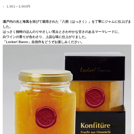
1,001～3,000円
瀬戸内の光と海風を浴びて栽培された「八朔（はっさく）」を丁寧にジャムに仕上げま
した。
はっさく独特のほんのりやさしい苦みとさわやかな甘さのあるマーマレードに、
白ワインの香りが合わさり、上品な味に仕上がりました。
「Lecker! Baron」自信作をどうぞお楽しみください。