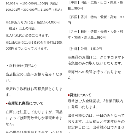
【中国】岡山・広島・山口・鳥取・島
30,001円 ～100,000円…660円（税込）
根…990円
100,001円～300,000円…1,100円（税込）
【四国】香川・徳島・愛媛・高知…990
※1件あたりの代金引換額が54,000円
円
（税込）以上の場合、
【九州】福岡・佐賀・長崎・大分・熊
収入印紙代が必要になります。
本・宮崎・鹿児島…990円
※1回の決済における代金引換額は300,
000円までとなっております。
【沖縄】沖縄…1,510円
※商品のお届けは、クロネコヤマト
宅急便のみの取り扱いとなります。
・銀行振込(前払い)
※海外への発送は行っておりませ
当店指定の口座へお振り込みくださ
ん。
い。
※振込手数料はお客様負担となりま
す。
発送について
■
通常はご入金確認後、3営業日以内
在庫切れ商品について
■
に発送いたします。
在庫には注意しておりますが、商品
出荷可能なのは、平日のみとなって
によっては限定数量しか販売出来ま
おります。土日祝日と年末年始その
せん。
他定休日には、出荷対応はできませ
その場合は先着順とさせていただき