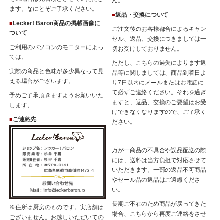
ん。
ます。なにとぞご了承ください。
返品・交換について
■
Lecker! Baron商品の掲載画像に
■
ご注文後のお客様都合によるキャン
ついて
セル、返品、交換につきましては一
ご利用のパソコンのモニターによっ
切お受けしておりません。
ては、
ただし、こちらの過失によります返
実際の商品と色味が多少異なって見
品等に関しましては、商品到着日よ
える場合がございます。
り7日以内にメールまたはお電話に
て必ずご連絡ください。それを過ぎ
予めご了承頂きますようお願いいた
ますと、返品、交換のご要望はお受
します。
けできなくなりますので、ご了承く
ご連絡先
■
ださい。
万が一商品の不具合や誤品配送の際
には、送料は当方負担で対応させて
いただきます。一部の返品不可商品
やセール品の返品はご遠慮くださ
い。
長期ご不在のため商品が戻ってきた
※住所は厨房のものです。実店舗は
場合、こちらから再度ご連絡をさせ
ございません。お越しいただいての