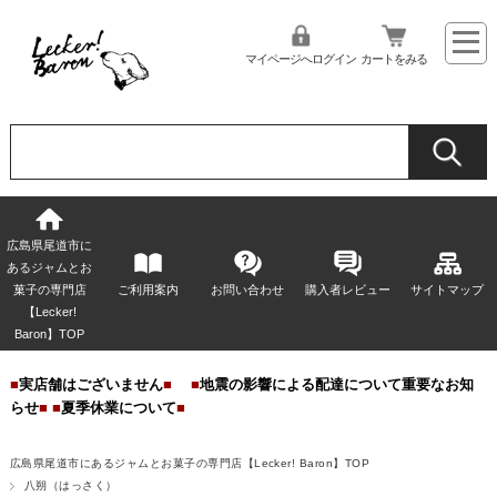
マイページへログイン
カートをみる
広島県尾道市に
あるジャムとお
菓子の専門店
ご利用案内
お問い合わせ
購入者レビュー
サイトマップ
【Lecker!
Baron】TOP
■
実店舗はございません
■
■
地震の影響による配達について重要なお知
らせ
■
■
夏季休業について
■
広島県尾道市にあるジャムとお菓子の専門店【Lecker! Baron】TOP
八朔（はっさく）