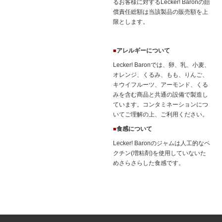
るお客様に対するLecker! Baronの賠
償責任総額は当該製品の販売額を上
限とします。
アレルギーについて
■
Lecker! Baronでは、卵、乳、小麦、
オレンジ、くるみ、もも、りんご、
キウイフルーツ、アーモンド、くる
みを含む商品と共通の設備で製造し
ています。コンタミネーションにつ
いてご理解の上、ご利用ください。
食感について
■
Lecker! Baronのジャムは人工的なペ
クチン(増粘剤)を使用していないた
めさらさらした食感です。