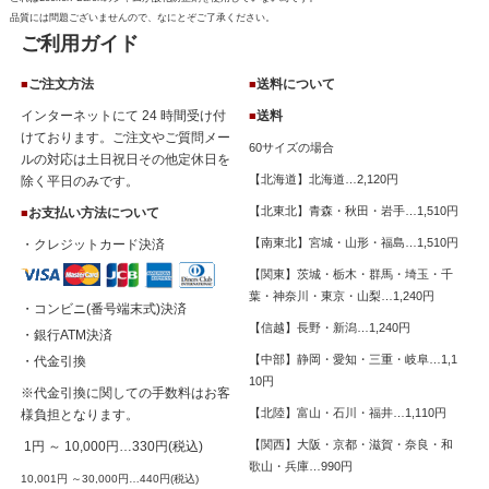
品質には問題ございませんので、なにとぞご了承ください。
ご利用ガイド
ご注文方法
送料について
■
■
インターネットにて 24 時間受け付
送料
■
けております。ご注文やご質問メー
60サイズの場合
ルの対応は土日祝日その他定休日を
【北海道】北海道…2,120円
除く平日のみです。
【北東北】青森・秋田・岩手…1,510円
お支払い方法について
■
【南東北】宮城・山形・福島…1,510円
・クレジットカード決済
【関東】茨城・栃木・群馬・埼玉・千
葉・神奈川・東京・山梨…1,240円
・コンビニ(番号端末式)決済
【信越】長野・新潟…1,240円
・銀行ATM決済
【中部】静岡・愛知・三重・岐阜…1,1
・代金引換
10円
※代金引換に関しての手数料はお客
【北陸】富山・石川・福井…1,110円
様負担となります。
【関西】大阪・京都・滋賀・奈良・和
1円 ～ 10,000円…330円(税込)
歌山・兵庫…990円
10,001円 ～30,000円…440円(税込)