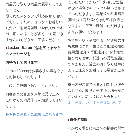
ていただいてから7日以内にご連絡
商品受け取りや商品の展示もしてお
がない場合はキャンセル扱いとさせ
りません。
ていただきます。再配達の往復費用
限られたスタッフで対応させて頂い
(返送分＋再配達分)はお客様負担と
ておりますため、せっかくお越しい
なります。何卒ご理解いただけます
ただいても厨房調理中や仕入れで外
ようお願いいたします。
出、畑にいることが多く ご対応でき
ませんのでどうかご了承ください。
あて先不明・受取拒否・発送後の住
所変更につき、生じた再配達の往復
Lecker! Baronではお客さまから
■
費用(返送分＋再配達分)はお客様負
のメッセージを
担となります。配達時の受取拒否は
お待ちしております
できません。過去のお引取り経緯に
よりご注文をお断りする場合がござ
Lecker! Baronはお客さまの声を心よ
います。
りお待ちしております！
※当方が悪質であると判断した場合
ぜひ、ご感想をお寄せください。
は返品をお断りさせて頂く場合がご
お客さまの言葉を真摯に受け止め、
ざいます。詳しくはこちら▶
なりす
これからの商品作りを頑張ってまい
まし注文、いたずら注文について
ります！
▶▶▶ご意見・ご感想はこちらまで
責任の制限
■
いかなる場合にも全ての損害に関す