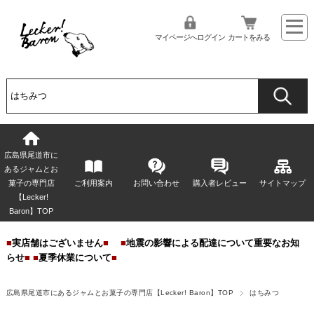
マイページへログイン
カートをみる
広島県尾道市に
あるジャムとお
菓子の専門店
ご利用案内
お問い合わせ
購入者レビュー
サイトマップ
【Lecker!
Baron】TOP
■
実店舗はございません
■
■
地震の影響による配達について重要なお知
らせ
■
■
夏季休業について
■
広島県尾道市にあるジャムとお菓子の専門店【Lecker! Baron】TOP
はちみつ