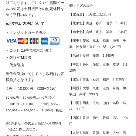
けております。ご注文やご質問メー
60サイズの場合
ルの対応は土日祝日その他定休日を
【北海道】北海道…2,120円
除く平日のみです。
【北東北】青森・秋田・岩手…1,510円
お支払い方法について
■
【南東北】宮城・山形・福島…1,510円
・クレジットカード決済
【関東】茨城・栃木・群馬・埼玉・千
葉・神奈川・東京・山梨…1,240円
・コンビニ(番号端末式)決済
【信越】長野・新潟…1,240円
・銀行ATM決済
【中部】静岡・愛知・三重・岐阜…1,1
・代金引換
10円
※代金引換に関しての手数料はお客
【北陸】富山・石川・福井…1,110円
様負担となります。
【関西】大阪・京都・滋賀・奈良・和
1円 ～ 10,000円…330円(税込)
歌山・兵庫…990円
10,001円 ～30,000円…440円(税込)
【中国】岡山・広島・山口・鳥取・島
30,001円 ～100,000円…660円（税込）
根…990円
100,001円～300,000円…1,100円（税込）
【四国】香川・徳島・愛媛・高知…990
※1件あたりの代金引換額が54,000円
円
（税込）以上の場合、
【九州】福岡・佐賀・長崎・大分・熊