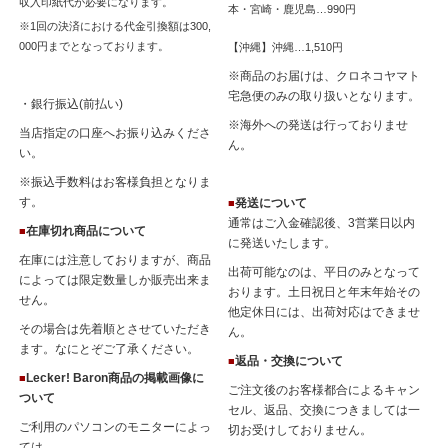
収入印紙代が必要になります。
本・宮崎・鹿児島…990円
※1回の決済における代金引換額は300,
000円までとなっております。
【沖縄】沖縄…1,510円
※商品のお届けは、クロネコヤマト
宅急便のみの取り扱いとなります。
・銀行振込(前払い)
※海外への発送は行っておりませ
当店指定の口座へお振り込みくださ
ん。
い。
※振込手数料はお客様負担となりま
す。
発送について
■
通常はご入金確認後、3営業日以内
在庫切れ商品について
■
に発送いたします。
在庫には注意しておりますが、商品
出荷可能なのは、平日のみとなって
によっては限定数量しか販売出来ま
おります。土日祝日と年末年始その
せん。
他定休日には、出荷対応はできませ
その場合は先着順とさせていただき
ん。
ます。なにとぞご了承ください。
返品・交換について
■
Lecker! Baron商品の掲載画像に
■
ご注文後のお客様都合によるキャン
ついて
セル、返品、交換につきましては一
ご利用のパソコンのモニターによっ
切お受けしておりません。
ては、