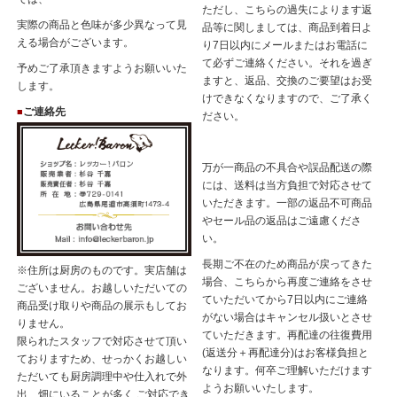
ただし、こちらの過失によります返
実際の商品と色味が多少異なって見
品等に関しましては、商品到着日よ
える場合がございます。
り7日以内にメールまたはお電話に
て必ずご連絡ください。それを過ぎ
予めご了承頂きますようお願いいた
ますと、返品、交換のご要望はお受
します。
けできなくなりますので、ご了承く
ご連絡先
■
ださい。
万が一商品の不具合や誤品配送の際
には、送料は当方負担で対応させて
いただきます。一部の返品不可商品
やセール品の返品はご遠慮くださ
い。
長期ご不在のため商品が戻ってきた
※住所は厨房のものです。実店舗は
場合、こちらから再度ご連絡をさせ
ございません。お越しいただいての
ていただいてから7日以内にご連絡
商品受け取りや商品の展示もしてお
がない場合はキャンセル扱いとさせ
りません。
ていただきます。再配達の往復費用
限られたスタッフで対応させて頂い
(返送分＋再配達分)はお客様負担と
ておりますため、せっかくお越しい
なります。何卒ご理解いただけます
ただいても厨房調理中や仕入れで外
ようお願いいたします。
出、畑にいることが多く ご対応でき