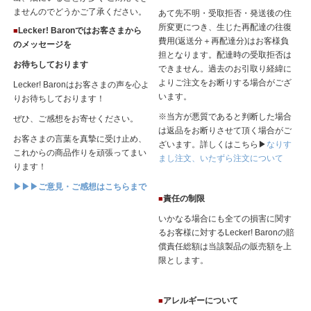
ませんのでどうかご了承ください。
あて先不明・受取拒否・発送後の住
所変更につき、生じた再配達の往復
Lecker! Baronではお客さまから
■
費用(返送分＋再配達分)はお客様負
のメッセージを
担となります。配達時の受取拒否は
お待ちしております
できません。過去のお引取り経緯に
よりご注文をお断りする場合がござ
Lecker! Baronはお客さまの声を心よ
います。
りお待ちしております！
※当方が悪質であると判断した場合
ぜひ、ご感想をお寄せください。
は返品をお断りさせて頂く場合がご
お客さまの言葉を真摯に受け止め、
ざいます。詳しくはこちら▶
なりす
これからの商品作りを頑張ってまい
まし注文、いたずら注文について
ります！
▶▶▶ご意見・ご感想はこちらまで
責任の制限
■
いかなる場合にも全ての損害に関す
るお客様に対するLecker! Baronの賠
償責任総額は当該製品の販売額を上
限とします。
アレルギーについて
■