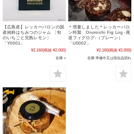
【広島産】レッカーバロンの国
＊増量しました＊レッカーバロ
産純粋はちみつのジャム 〔旬
ン特製 Onomichi Fig Log -尾
のいちごと完熟レモン〕
道フィグログ-（プレーン）
「Y0001」
「U0002」
¥2,160
(税抜 ¥2,000)
¥2,160
(税抜 ¥2,000)
在庫 ○
在庫 準備中又は現在品切れ