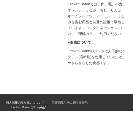
Lecker! Baronでは、卵、乳、小麦、
オレンジ、くるみ、もも、りんご、
キウイフルーツ、アーモンド、くる
みを含む商品と共通の設備で製造し
ています。コンタミネーションにつ
いてご理解の上、ご利用ください。
食感について
■
Lecker! Baronのジャムは人工的なペ
クチン(増粘剤)を使用していないた
めさらさらした食感です。
個人情報の取り扱いについて
特定商取引法に関する表示
Lecker! BaronのShop紹介
Copyright © 2015 Lecker! Baron All Rights Reserved.「掲載の記事・写真・イラス
トなどの無断複写・転載等を禁じます」