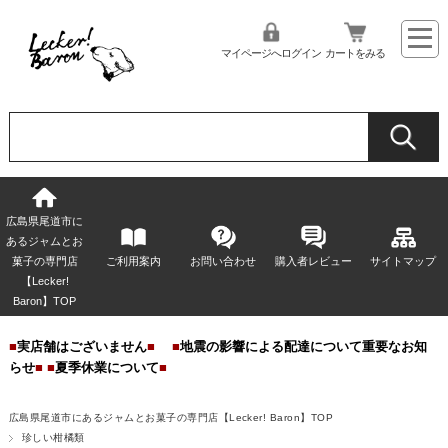
マイページへログイン
カートをみる
広島県尾道市に
あるジャムとお
菓子の専門店
ご利用案内
お問い合わせ
購入者レビュー
サイトマップ
【Lecker!
Baron】TOP
■
実店舗はございません
■
■
地震の影響による配達について重要なお知
らせ
■
■
夏季休業について
■
広島県尾道市にあるジャムとお菓子の専門店【Lecker! Baron】TOP
珍しい柑橘類