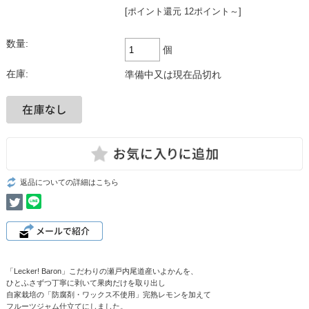
[ポイント還元 12ポイント～]
数量:
個
在庫:
準備中又は現在品切れ
返品についての詳細はこちら
「Lecker! Baron」こだわりの瀬戸内尾道産いよかんを、
ひとふさずつ丁寧に剥いて果肉だけを取り出し
自家栽培の「防腐剤・ワックス不使用」完熟レモンを加えて
フルーツジャム仕立てにしました。