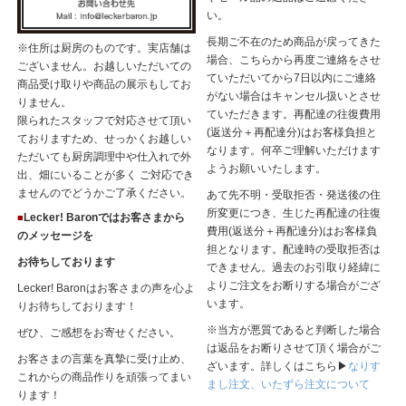
い。
長期ご不在のため商品が戻ってきた
※住所は厨房のものです。実店舗は
場合、こちらから再度ご連絡をさせ
ございません。お越しいただいての
ていただいてから7日以内にご連絡
商品受け取りや商品の展示もしてお
がない場合はキャンセル扱いとさせ
りません。
ていただきます。再配達の往復費用
限られたスタッフで対応させて頂い
(返送分＋再配達分)はお客様負担と
ておりますため、せっかくお越しい
なります。何卒ご理解いただけます
ただいても厨房調理中や仕入れで外
ようお願いいたします。
出、畑にいることが多く ご対応でき
ませんのでどうかご了承ください。
あて先不明・受取拒否・発送後の住
所変更につき、生じた再配達の往復
Lecker! Baronではお客さまから
■
費用(返送分＋再配達分)はお客様負
のメッセージを
担となります。配達時の受取拒否は
お待ちしております
できません。過去のお引取り経緯に
よりご注文をお断りする場合がござ
Lecker! Baronはお客さまの声を心よ
います。
りお待ちしております！
※当方が悪質であると判断した場合
ぜひ、ご感想をお寄せください。
は返品をお断りさせて頂く場合がご
お客さまの言葉を真摯に受け止め、
ざいます。詳しくはこちら▶
なりす
これからの商品作りを頑張ってまい
まし注文、いたずら注文について
ります！