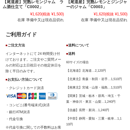
【尾道産】完熟レモンジャム ラ
【尾道産】完熟レモンとジンジャ
ム酒仕立て「C0002」
ーのジャム「C0003」
¥1,620
(税抜 ¥1,500)
¥1,620
(税抜 ¥1,500)
在庫 準備中又は現在品切れ
在庫 準備中又は現在品切れ
ご利用ガイド
ご注文方法
送料について
■
■
インターネットにて 24 時間受け付
送料
■
けております。ご注文やご質問メー
60サイズの場合
ルの対応は土日祝日その他定休日を
【北海道】北海道…2,120円
除く平日のみです。
【北東北】青森・秋田・岩手…1,510円
お支払い方法について
■
【南東北】宮城・山形・福島…1,510円
・クレジットカード決済
【関東】茨城・栃木・群馬・埼玉・千
葉・神奈川・東京・山梨…1,240円
・コンビニ(番号端末式)決済
【信越】長野・新潟…1,240円
・銀行ATM決済
【中部】静岡・愛知・三重・岐阜…1,1
・代金引換
10円
※代金引換に関しての手数料はお客