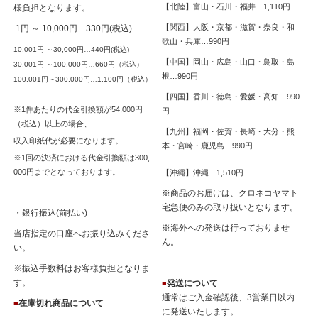
【北陸】富山・石川・福井…1,110円
様負担となります。
【関西】大阪・京都・滋賀・奈良・和
1円 ～ 10,000円…330円(税込)
歌山・兵庫…990円
10,001円 ～30,000円…440円(税込)
【中国】岡山・広島・山口・鳥取・島
30,001円 ～100,000円…660円（税込）
根…990円
100,001円～300,000円…1,100円（税込）
【四国】香川・徳島・愛媛・高知…990
※1件あたりの代金引換額が54,000円
円
（税込）以上の場合、
【九州】福岡・佐賀・長崎・大分・熊
収入印紙代が必要になります。
本・宮崎・鹿児島…990円
※1回の決済における代金引換額は300,
000円までとなっております。
【沖縄】沖縄…1,510円
※商品のお届けは、クロネコヤマト
宅急便のみの取り扱いとなります。
・銀行振込(前払い)
※海外への発送は行っておりませ
当店指定の口座へお振り込みくださ
ん。
い。
※振込手数料はお客様負担となりま
す。
発送について
■
通常はご入金確認後、3営業日以内
在庫切れ商品について
■
に発送いたします。