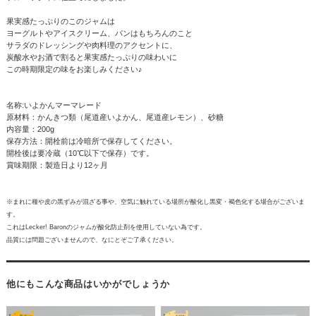
果実感たっぷりのこのジャムは
ヨーグルトやアイスクリーム、パンはもちろんのこと
サラダのドレッシングや肉料理のアクセントに、
炭酸水やお酒で割ると果実感たっぷりの味わいに
この時期限定の味をお楽しみください♪
名称:いよかんマーマレード
原材料：かんきつ類（尾道産いよかん、尾道産レモン）、砂糖
内容量：200g
保存方法：開栓前は冷暗所で保存してください。
開栓後は要冷蔵（10℃以下で保存）です。
賞味期限：製造日より12ヶ月
※まれに種や皮の黒ずみが混ざる事や、空気に触れている場所が酸化し黒変・褐色化する場合がございま
す。
これはLecker! Baronのジャムが酸化防止剤を使用していない為です。
品質には問題ございませんので、なにとぞご了承ください。
他にもこんな商品はいかがでしょうか