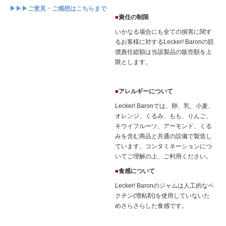
▶▶▶ご意見・ご感想はこちらまで
責任の制限
■
いかなる場合にも全ての損害に関す
るお客様に対するLecker! Baronの賠
償責任総額は当該製品の販売額を上
限とします。
アレルギーについて
■
Lecker! Baronでは、卵、乳、小麦、
オレンジ、くるみ、もも、りんご、
キウイフルーツ、アーモンド、くる
みを含む商品と共通の設備で製造し
ています。コンタミネーションにつ
いてご理解の上、ご利用ください。
食感について
■
Lecker! Baronのジャムは人工的なペ
クチン(増粘剤)を使用していないた
めさらさらした食感です。