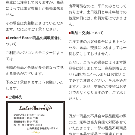
在庫には注意しておりますが、商品
出荷可能なのは、平日のみとなって
によっては限定数量しか販売出来ま
おります。土日祝日と年末年始その
せん。
他定休日には、出荷対応はできませ
その場合は先着順とさせていただき
ん。
ます。なにとぞご了承ください。
返品・交換について
■
Lecker! Baron商品の掲載画像に
■
ご注文後のお客様都合によるキャン
ついて
セル、返品、交換につきましては一
ご利用のパソコンのモニターによっ
切お受けしておりません。
ては、
ただし、こちらの過失によります返
実際の商品と色味が多少異なって見
品等に関しましては、商品到着日よ
える場合がございます。
り7日以内にメールまたはお電話に
て必ずご連絡ください。それを過ぎ
予めご了承頂きますようお願いいた
ますと、返品、交換のご要望はお受
します。
けできなくなりますので、ご了承く
ご連絡先
■
ださい。
万が一商品の不具合や誤品配送の際
には、送料は当方負担で対応させて
いただきます。一部の返品不可商品
やセール品の返品はご遠慮くださ