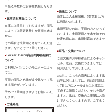
※振込手数料はお客様負担となりま
す。
発送について
■
通常はご入金確認後、3営業日以内
在庫切れ商品について
■
に発送いたします。
在庫には注意しておりますが、商品
出荷可能なのは、平日のみとなって
によっては限定数量しか販売出来ま
おります。土日祝日と年末年始その
せん。
他定休日には、出荷対応はできませ
その場合は先着順とさせていただき
ん。
ます。なにとぞご了承ください。
返品・交換について
■
Lecker! Baron商品の掲載画像に
■
ご注文後のお客様都合によるキャン
ついて
セル、返品、交換につきましては一
ご利用のパソコンのモニターによっ
切お受けしておりません。
ては、
ただし、こちらの過失によります返
実際の商品と色味が多少異なって見
品等に関しましては、商品到着日よ
える場合がございます。
り7日以内にメールまたはお電話に
て必ずご連絡ください。それを過ぎ
予めご了承頂きますようお願いいた
ますと、返品、交換のご要望はお受
します。
けできなくなりますので、ご了承く
ご連絡先
■
ださい。