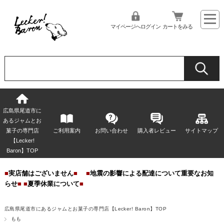
マイページへログイン
カートをみる
広島県尾道市に
あるジャムとお
菓子の専門店
ご利用案内
お問い合わせ
購入者レビュー
サイトマップ
【Lecker!
Baron】TOP
■
実店舗はございません
■
■
地震の影響による配達について重要なお知
らせ
■
■
夏季休業について
■
広島県尾道市にあるジャムとお菓子の専門店【Lecker! Baron】TOP
もも