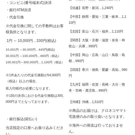
・コンビニ(番号端末式)決済
【信越】長野・新潟…1,240円
・銀行ATM決済
【中部】静岡・愛知・三重・岐阜…1,1
・代金引換
10円
※代金引換に関しての手数料はお客
【北陸】富山・石川・福井…1,110円
様負担となります。
【関西】大阪・京都・滋賀・奈良・和
1円 ～ 10,000円…330円(税込)
歌山・兵庫…990円
10,001円 ～30,000円…440円(税込)
【中国】岡山・広島・山口・鳥取・島
30,001円 ～100,000円…660円（税込）
根…990円
100,001円～300,000円…1,100円（税込）
【四国】香川・徳島・愛媛・高知…990
※1件あたりの代金引換額が54,000円
円
（税込）以上の場合、
【九州】福岡・佐賀・長崎・大分・熊
収入印紙代が必要になります。
本・宮崎・鹿児島…990円
※1回の決済における代金引換額は300,
000円までとなっております。
【沖縄】沖縄…1,510円
※商品のお届けは、クロネコヤマト
宅急便のみの取り扱いとなります。
・銀行振込(前払い)
※海外への発送は行っておりませ
当店指定の口座へお振り込みくださ
ん。
い。