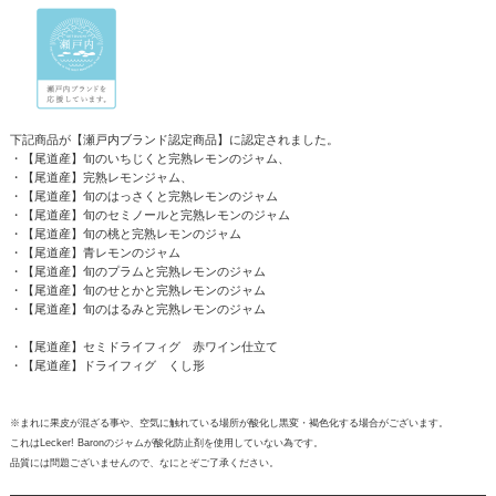
下記商品が【瀬戸内ブランド認定商品】に認定されました。
・【尾道産】旬のいちじくと完熟レモンのジャム、
・【尾道産】完熟レモンジャム、
・【尾道産】旬のはっさくと完熟レモンのジャム
・【尾道産】旬のセミノールと完熟レモンのジャム
・【尾道産】旬の桃と完熟レモンのジャム
・【尾道産】青レモンのジャム
・【尾道産】旬のプラムと完熟レモンのジャム
・【尾道産】旬のせとかと完熟レモンのジャム
・【尾道産】旬のはるみと完熟レモンのジャム
・【尾道産】セミドライフィグ 赤ワイン仕立て
・【尾道産】ドライフィグ くし形
※まれに果皮が混ざる事や、空気に触れている場所が酸化し黒変・褐色化する場合がございます。
これはLecker! Baronのジャムが酸化防止剤を使用していない為です。
品質には問題ございませんので、なにとぞご了承ください。