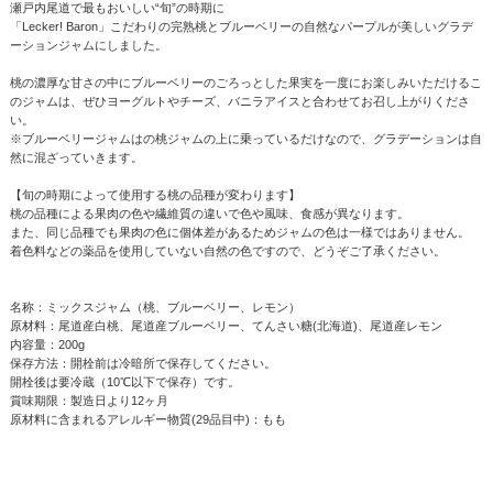
瀬戸内尾道で最もおいしい“旬”の時期に
「Lecker! Baron」こだわりの完熟桃とブルーベリーの自然なパープルが美しいグラデ
ーションジャムにしました。
桃の濃厚な甘さの中にブルーベリーのごろっとした果実を一度にお楽しみいただけるこ
のジャムは、ぜひヨーグルトやチーズ、バニラアイスと合わせてお召し上がりくださ
い。
※ブルーベリージャムはの桃ジャムの上に乗っているだけなので、グラデーションは自
然に混ざっていきます。
【旬の時期によって使用する桃の品種が変わります】
桃の品種による果肉の色や繊維質の違いで色や風味、食感が異なります。
また、同じ品種でも果肉の色に個体差があるためジャムの色は一様ではありません。
着色料などの薬品を使用していない自然の色ですので、どうぞご了承ください。
名称：ミックスジャム（桃、ブルーベリー、レモン）
原材料：尾道産白桃、尾道産ブルーベリー、てんさい糖(北海道)、尾道産レモン
内容量：200g
保存方法：開栓前は冷暗所で保存してください。
開栓後は要冷蔵（10℃以下で保存）です。
賞味期限：製造日より12ヶ月
原材料に含まれるアレルギー物質(29品目中)：もも