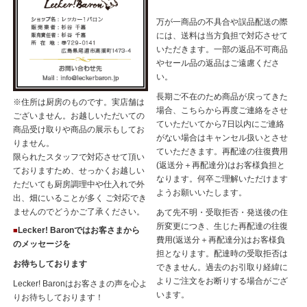
万が一商品の不具合や誤品配送の際
には、送料は当方負担で対応させて
いただきます。一部の返品不可商品
やセール品の返品はご遠慮くださ
い。
長期ご不在のため商品が戻ってきた
※住所は厨房のものです。実店舗は
場合、こちらから再度ご連絡をさせ
ございません。お越しいただいての
ていただいてから7日以内にご連絡
商品受け取りや商品の展示もしてお
がない場合はキャンセル扱いとさせ
りません。
ていただきます。再配達の往復費用
限られたスタッフで対応させて頂い
(返送分＋再配達分)はお客様負担と
ておりますため、せっかくお越しい
なります。何卒ご理解いただけます
ただいても厨房調理中や仕入れで外
ようお願いいたします。
出、畑にいることが多く ご対応でき
ませんのでどうかご了承ください。
あて先不明・受取拒否・発送後の住
所変更につき、生じた再配達の往復
Lecker! Baronではお客さまから
■
費用(返送分＋再配達分)はお客様負
のメッセージを
担となります。配達時の受取拒否は
お待ちしております
できません。過去のお引取り経緯に
よりご注文をお断りする場合がござ
Lecker! Baronはお客さまの声を心よ
います。
りお待ちしております！