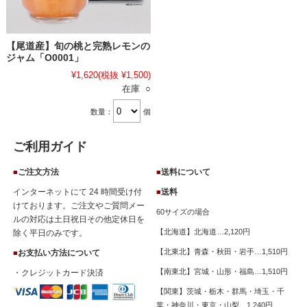
【尾道産】旬の桃と完熟レモンの
ジャム「O0001」
¥1,620
(税抜 ¥1,500)
在庫 ○
数量：
個
ご利用ガイド
ご注文方法
送料について
■
■
インターネットにて 24 時間受け付
送料
■
けております。ご注文やご質問メー
60サイズの場合
ルの対応は土日祝日その他定休日を
【北海道】北海道…2,120円
除く平日のみです。
【北東北】青森・秋田・岩手…1,510円
お支払い方法について
■
【南東北】宮城・山形・福島…1,510円
・クレジットカード決済
【関東】茨城・栃木・群馬・埼玉・千
葉・神奈川・東京・山梨…1,240円