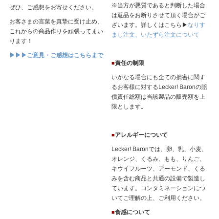
※当方が悪質であると判断した場合
ぜひ、ご感想をお寄せください。
は返品をお断りさせて頂く場合がご
お客さまの言葉を真摯に受け止め、
ざいます。詳しくはこちら▶
なりす
これからの商品作りを頑張ってまい
まし注文、いたずら注文について
ります！
▶▶▶ご意見・ご感想はこちらまで
責任の制限
■
いかなる場合にも全ての損害に関す
るお客様に対するLecker! Baronの賠
償責任総額は当該製品の販売額を上
限とします。
アレルギーについて
■
Lecker! Baronでは、卵、乳、小麦、
オレンジ、くるみ、もも、りんご、
キウイフルーツ、アーモンド、くる
みを含む商品と共通の設備で製造し
ています。コンタミネーションにつ
いてご理解の上、ご利用ください。
食感について
■